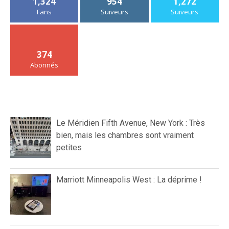
1,324
954
1,272
Fans
Suiveurs
Suiveurs
374
Abonnés
Le Méridien Fifth Avenue, New York : Très
bien, mais les chambres sont vraiment
petites
Marriott Minneapolis West : La déprime !