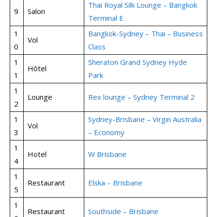
Thai Royal Silk Lounge – Bangkok
9
Salon
Terminal E
1
Bangkok-Sydney – Thai – Business
Vol
0
Class
1
Sheraton Grand Sydney Hyde
Hôtel
1
Park
1
Lounge
Rex lounge – Sydney Terminal 2
2
1
Sydney-Brisbane – Virgin Australia
Vol
3
– Economy
1
Hotel
W Brisbane
4
1
Restaurant
Elska – Brisbane
5
1
Restaurant
Southside – Brisbane