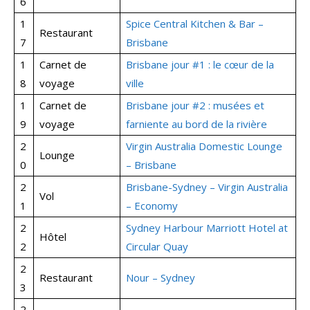
6
1
Spice Central Kitchen & Bar –
Restaurant
7
Brisbane
1
Carnet de
Brisbane jour #1 : le cœur de la
8
voyage
ville
1
Carnet de
Brisbane jour #2 : musées et
9
voyage
farniente au bord de la rivière
2
Virgin Australia Domestic Lounge
Lounge
0
– Brisbane
2
Brisbane-Sydney – Virgin Australia
Vol
1
– Economy
2
Sydney Harbour Marriott Hotel at
Hôtel
2
Circular Quay
2
Restaurant
Nour – Sydney
3
2