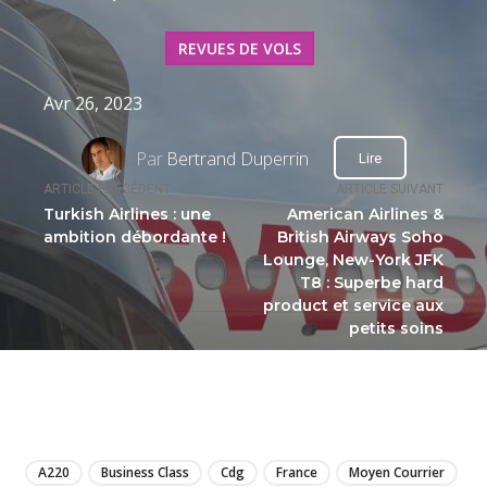
REVUES DE VOLS
Avr 26, 2023
Par
Bertrand Duperrin
Lire
ARTICLE PRÉCÉDENT
ARTICLE SUIVANT
Turkish Airlines : une
American Airlines &
ambition débordante !
British Airways Soho
Lounge, New-York JFK
T8 : Superbe hard
product et service aux
petits soins
LIRE
A220
Business Class
Cdg
France
Moyen Courrier