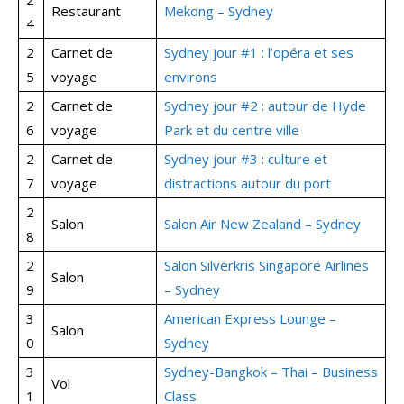
Restaurant
Mekong – Sydney
4
2
Carnet de
Sydney jour #1 : l’opéra et ses
5
voyage
environs
2
Carnet de
Sydney jour #2 : autour de Hyde
6
voyage
Park et du centre ville
2
Carnet de
Sydney jour #3 : culture et
7
voyage
distractions autour du port
2
Salon
Salon Air New Zealand – Sydney
8
2
Salon Silverkris Singapore Airlines
Salon
9
– Sydney
3
American Express Lounge –
Salon
0
Sydney
3
Sydney-Bangkok – Thai – Business
Vol
1
Class