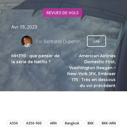
REVUES DE VOLS
Avr 19, 2023
Par
Bertrand Duperrin
Lire
ARTICLE PRÉCÉDENT
ARTICLE SUIVANT
MH370 : que penser de
American Airlines
la série de Netflix ?
Domestic First,
Washington Reagan –
New-York JFK, Embraer
175 : Très en dessous
du vol précédent
LIRE
A350
A350-900
ARN
Bangkok
BKK
BKK-ARN