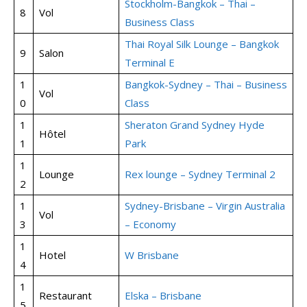
Stockholm-Bangkok – Thai –
8
Vol
Business Class
Thai Royal Silk Lounge – Bangkok
9
Salon
Terminal E
1
Bangkok-Sydney – Thai – Business
Vol
0
Class
1
Sheraton Grand Sydney Hyde
Hôtel
1
Park
1
Lounge
Rex lounge – Sydney Terminal 2
2
1
Sydney-Brisbane – Virgin Australia
Vol
3
– Economy
1
Hotel
W Brisbane
4
1
Restaurant
Elska – Brisbane
5