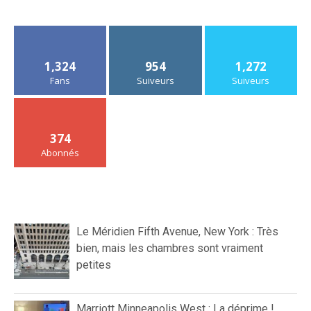
1,324
954
1,272
Fans
Suiveurs
Suiveurs
374
Abonnés
Le Méridien Fifth Avenue, New York : Très
bien, mais les chambres sont vraiment
petites
Marriott Minneapolis West : La déprime !