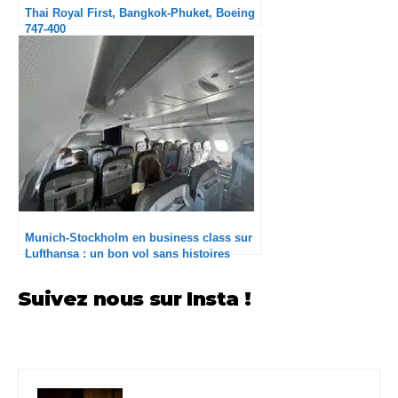
Thai Royal First, Bangkok-Phuket, Boeing
747-400
Munich-Stockholm en business class sur
Lufthansa : un bon vol sans histoires
Suivez nous sur Insta !