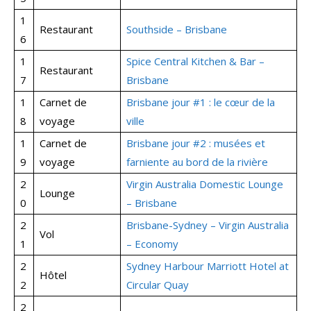
1
Restaurant
Southside – Brisbane
6
1
Spice Central Kitchen & Bar –
Restaurant
7
Brisbane
1
Carnet de
Brisbane jour #1 : le cœur de la
8
voyage
ville
1
Carnet de
Brisbane jour #2 : musées et
9
voyage
farniente au bord de la rivière
2
Virgin Australia Domestic Lounge
Lounge
0
– Brisbane
2
Brisbane-Sydney – Virgin Australia
Vol
1
– Economy
2
Sydney Harbour Marriott Hotel at
Hôtel
2
Circular Quay
2