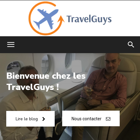
TravelGuys
Bienvenue chez les
TravelGuys !
Lire le blog
Nous contacter