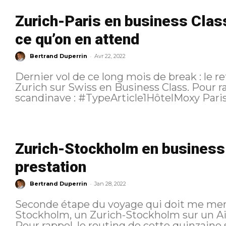
Zurich-Paris en business Clas
ce qu’on en attend
-
Bertrand Duperrin
Avr 22, 2022
Dernier vol de ce long mois de break : le re
Zurich sur Swiss en Business Class. Pour rappel, tous les articles liés à ce trip
scandinave : #TypeArticle1HôtelMoxy 
Zurich-Stockholm en business 
prestation
-
Bertrand Duperrin
Jan 28, 2022
Seconde étape du voyage qui doit me mene
Stockholm, un Zurich-Stockholm sur un Ai
Pour rappel, le routing de cette quinzaine scandinave. Et les a