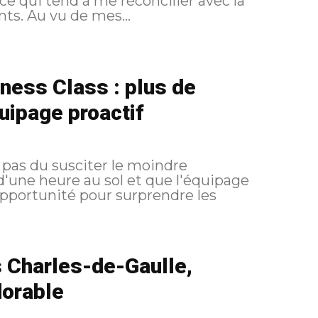
ce qui tend à me réconcilier avec la
compagnie après une série de vols décevants. Au vu de mes...
ness Class : plus de
uipage proactif
 pas du susciter le moindre
d'une heure au sol et que l'équipage
pportunité pour surprendre les
s Charles-de-Gaulle,
dorable