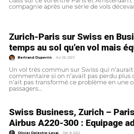
class sur ce vol entre Paris et Amsterdam, 
Zurich-Paris sur Swiss en Busi
temps au sol qu’en vol mais éq
-
Bertrand Duperrin
Avr 26, 2023
Un vol très commun sur Swiss qui n'aurait
commentaire si on n'avait pas perdu plus 
n'ait pas transformé ce problème en une o
passagers...
Swiss Business, Zurich – Pari
Airbus A220-300 : Equipage a
-
Olivier Delestre-Levai
Déc 8, 2022