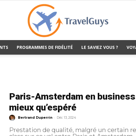
NTS
PROGRAMMES DE FIDÉLITÉ
LE SAVIEZ VOUS ?
VOY
TravelGuys
Paris-Amsterdam en business c
mieux qu’espéré
-
Bertrand Duperrin
Déc 13, 2024
Prestation de qualité, malgré un certain r