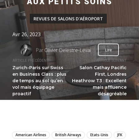
AUX PETITS SOINS
REVUES DE SALONS D'AÉROPORT
Avr 26, 2023
Par
Olivier Delestre-Levai
Lire
ARTICLE PRÉCÉDENT
ARTICLE SUIVANT
Zurich-Paris sur Swiss
Salon Cathay Pacific
en Business Class : plus
First, Londres
de temps au sol qu’en
Heathrow T3 : Excellent
vol mais équipage
mais affluence
proactif
désagréable
LIRE
American Airlines
British Airways
Etats-Unis
JFK