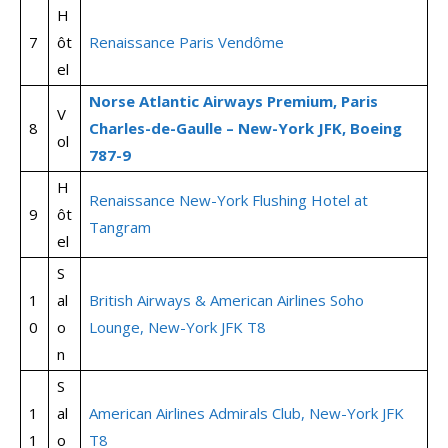
H
7
ôt
Renaissance Paris Vendôme
el
Norse Atlantic Airways Premium, Paris
V
8
Charles-de-Gaulle – New-York JFK, Boeing
ol
787-9
H
Renaissance New-York Flushing Hotel at
9
ôt
Tangram
el
S
1
al
British Airways & American Airlines Soho
0
o
Lounge, New-York JFK T8
n
S
1
al
American Airlines Admirals Club, New-York JFK
1
o
T8