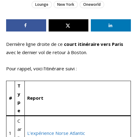
Lounge
New York
Oneworld
Dernière ligne droite de ce
court itinéraire vers Paris
avec le dernier vol de retour à Boston.
Pour rappel, voici l’itinéraire suivi :
T
y
#
Report
p
e
C
ar
1
L’expérience Norse Atlantic