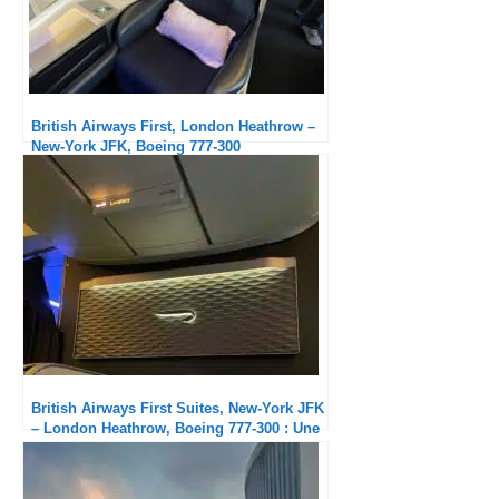
British Airways First, London Heathrow –
New-York JFK, Boeing 777-300
British Airways First Suites, New-York JFK
– London Heathrow, Boeing 777-300 : Une
cabine fragile