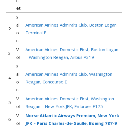
n
et
S
al
American Airlines Admiral’s Club, Boston Logan
2
o
Terminal B
n
V
American Airlines Domestic First, Boston Logan
3
ol
– Washington Reagan, Airbus A319
S
al
American Airlines Admiral’s Club, Washington
4
o
Reagan, Concourse E
n
V
American Airlines Domestic First, Washington
5
ol
Reagan – New-York JFK, Embraer E175
V
Norse Atlantic Airways Premium, New-York
6
ol
JFK – Paris Charles-de-Gaulle, Boeing 787-9