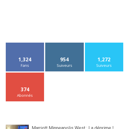
1,324
954
1,272
Fans
Suiveurs
Suiveurs
374
Abonnés
Marriott Minneapolis West : La déprime !