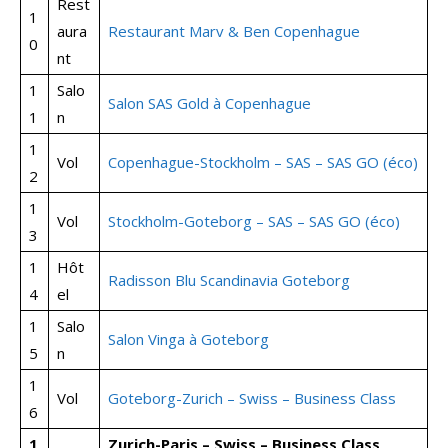
Rest
1
aura
Restaurant Marv & Ben Copenhague
0
nt
1
Salo
Salon SAS Gold à Copenhague
1
n
1
Vol
Copenhague-Stockholm – SAS – SAS GO (éco)
2
1
Vol
Stockholm-Goteborg – SAS – SAS GO (éco)
3
1
Hôt
Radisson Blu Scandinavia Goteborg
4
el
1
Salo
Salon Vinga à Goteborg
5
n
1
Vol
Goteborg-Zurich – Swiss – Business Class
6
1
Zurich-Paris – Swiss – Business Class