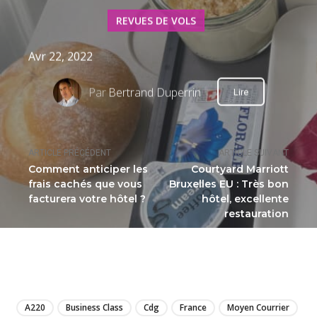
REVUES DE VOLS
Avr 22, 2022
Par
Bertrand Duperrin
Lire
ARTICLE PRÉCÉDENT
ARTICLE SUIVANT
Comment anticiper les
Courtyard Marriott
frais cachés que vous
Bruxelles EU : Très bon
facturera votre hôtel ?
hôtel, excellente
restauration
LIRE
A220
Business Class
Cdg
France
Moyen Courrier