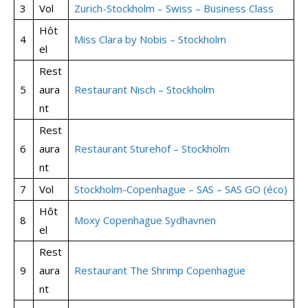
3
Vol
Zurich-Stockholm – Swiss – Business Class
Hôt
4
Miss Clara by Nobis – Stockholm
el
Rest
5
aura
Restaurant Nisch – Stockholm
nt
Rest
6
aura
Restaurant Sturehof – Stockholm
nt
7
Vol
Stockholm-Copenhague – SAS – SAS GO (éco)
Hôt
8
Moxy Copenhague Sydhavnen
el
Rest
9
aura
Restaurant The Shrimp Copenhague
nt