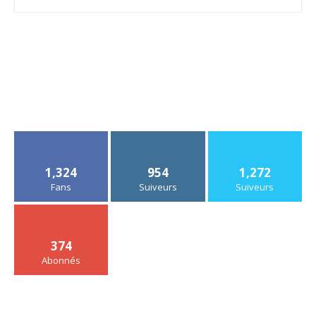
1,324
954
1,272
Fans
Suiveurs
Suiveurs
374
Abonnés