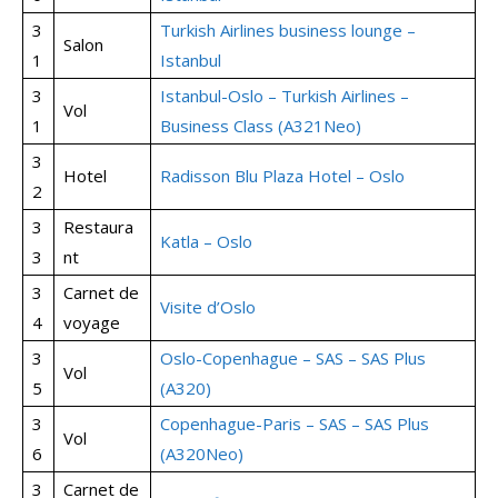
3
Turkish Airlines business lounge –
Salon
1
Istanbul
3
Istanbul-Oslo – Turkish Airlines –
Vol
1
Business Class (A321Neo)
3
Hotel
Radisson Blu Plaza Hotel – Oslo
2
3
Restaura
Katla – Oslo
3
nt
3
Carnet de
Visite d’Oslo
4
voyage
3
Oslo-Copenhague – SAS – SAS Plus
Vol
5
(A320)
3
Copenhague-Paris – SAS – SAS Plus
Vol
6
(A320Neo)
3
Carnet de