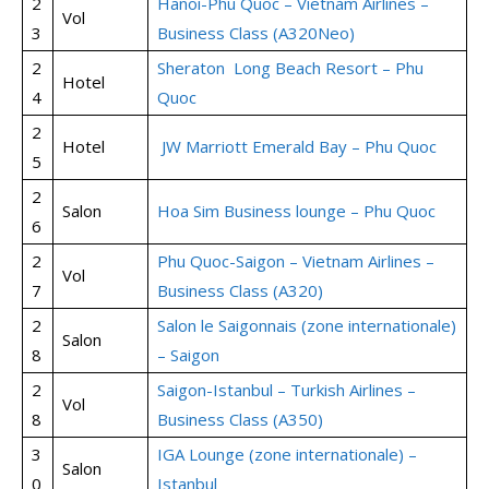
2
Hanoi-Phu Quoc – Vietnam Airlines –
Vol
3
Business Class (A320Neo)
2
Sheraton Long Beach Resort – Phu
Hotel
4
Quoc
2
Hotel
JW Marriott Emerald Bay – Phu Quoc
5
2
Salon
Hoa Sim Business lounge – Phu Quoc
6
2
Phu Quoc-Saigon – Vietnam Airlines –
Vol
7
Business Class (A320)
2
Salon le Saigonnais (zone internationale)
Salon
8
– Saigon
2
Saigon-Istanbul – Turkish Airlines –
Vol
8
Business Class (A350)
3
IGA Lounge (zone internationale) –
Salon
0
Istanbul