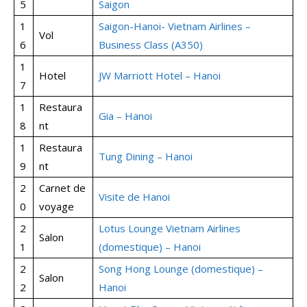
5
Saigon
1
Saigon-Hanoi- Vietnam Airlines –
Vol
6
Business Class (A350)
1
Hotel
JW Marriott Hotel – Hanoi
7
1
Restaura
Gia – Hanoi
8
nt
1
Restaura
Tung Dining – Hanoi
9
nt
2
Carnet de
Visite de Hanoi
0
voyage
2
Lotus Lounge Vietnam Airlines
Salon
1
(domestique) – Hanoi
2
Song Hong Lounge (domestique) –
Salon
2
Hanoi