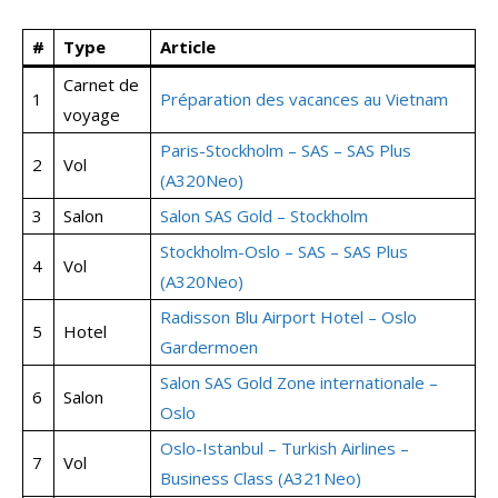
#
Type
Article
Carnet de
1
Préparation des vacances au Vietnam
voyage
Paris-Stockholm – SAS – SAS Plus
2
Vol
(A320Neo)
3
Salon
Salon SAS Gold – Stockholm
Stockholm-Oslo – SAS – SAS Plus
4
Vol
(A320Neo)
Radisson Blu Airport Hotel – Oslo
5
Hotel
Gardermoen
Salon SAS Gold Zone internationale –
6
Salon
Oslo
Oslo-Istanbul – Turkish Airlines –
7
Vol
Business Class (A321Neo)