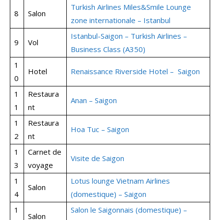
Turkish Airlines Miles&Smile Lounge
8
Salon
zone internationale – Istanbul
Istanbul-Saigon – Turkish Airlines –
9
Vol
Business Class (A350)
1
Hotel
Renaissance Riverside Hotel – Saigon
0
1
Restaura
Anan – Saigon
1
nt
1
Restaura
Hoa Tuc – Saigon
2
nt
1
Carnet de
Visite de Saigon
3
voyage
1
Lotus lounge Vietnam Airlines
Salon
4
(domestique) – Saigon
1
Salon le Saigonnais (domestique) –
Salon