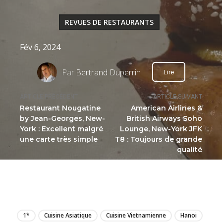
REVUES DE RESTAURANTS
Fév 6, 2024
Par
Bertrand Duperrin
Lire
ARTICLE PRÉCÉDENT
ARTICLE SUIVANT
Restaurant Nougatine
American Airlines &
by Jean-Georges, New-
British Airways Soho
York : Excellent malgré
Lounge, New-York JFK
une carte très simple
T8 : Toujours de grande
qualité
LIRE
1*
Cuisine Asiatique
Cuisine Vietnamienne
Hanoi