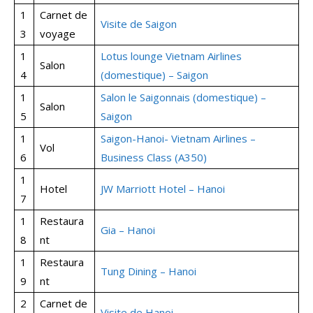
1
Carnet de
Visite de Saigon
3
voyage
1
Lotus lounge Vietnam Airlines
Salon
4
(domestique) – Saigon
1
Salon le Saigonnais (domestique) –
Salon
5
Saigon
1
Saigon-Hanoi- Vietnam Airlines –
Vol
6
Business Class (A350)
1
Hotel
JW Marriott Hotel – Hanoi
7
1
Restaura
Gia – Hanoi
8
nt
1
Restaura
Tung Dining – Hanoi
9
nt
2
Carnet de
Visite de Hanoi