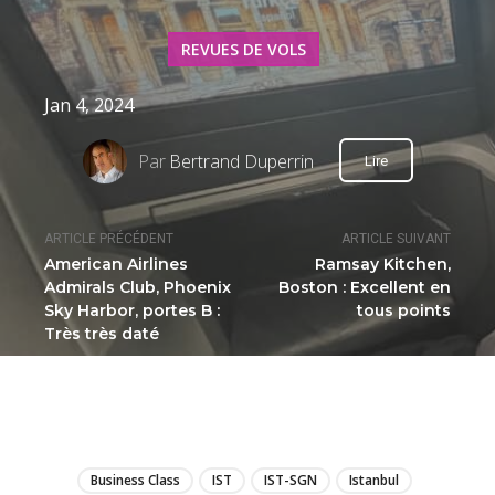
REVUES DE VOLS
Jan 4, 2024
Par
Bertrand Duperrin
Lire
ARTICLE PRÉCÉDENT
ARTICLE SUIVANT
American Airlines
Ramsay Kitchen,
Admirals Club, Phoenix
Boston : Excellent en
Sky Harbor, portes B :
tous points
Très très daté
LIRE
Business Class
IST
IST-SGN
Istanbul