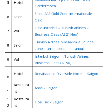
5
Hotel
Gardermoen
Salon SAS Gold Zone internationale –
6
Salon
Oslo
Oslo-Istanbul – Turkish Airlines –
7
Vol
Business Class (A321Neo)
Turkish Airlines Miles&Smile Lounge
8
Salon
zone internationale – Istanbul
Istanbul-Saigon – Turkish Airlines –
9
Vol
Business Class (A350)
1
Hotel
Renaissance Riverside Hotel – Saigon
0
1
Restaura
Anan – Saigon
1
nt
1
Restaura
Hoa Tuc – Saigon
2
nt