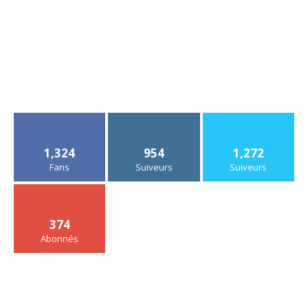
1,324
954
1,272
Fans
Suiveurs
Suiveurs
374
Abonnés