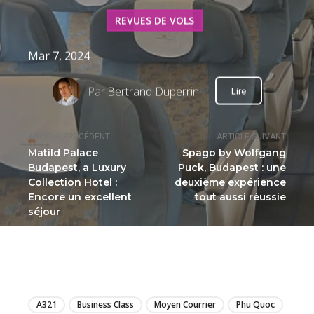
REVUES DE VOLS
Mar 7, 2024
Par
Bertrand Duperrin
Lire
ARTICLE PRÉCÉDENT
ARTICLE SUIVANT
Matild Palace
Spago by Wolfgang
Budapest, a Luxury
Puck, Budapest : une
Collection Hotel :
deuxième expérience
Encore un excellent
tout aussi réussie
séjour
LIRE
A321
Business Class
Moyen Courrier
Phu Quoc