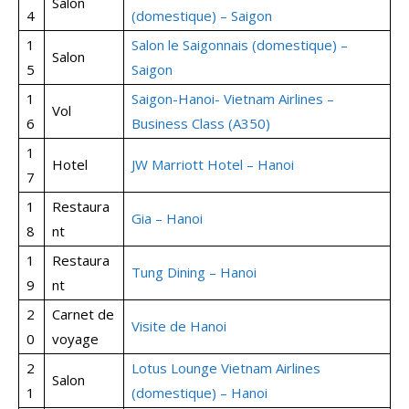
Salon
4
(domestique) – Saigon
1
Salon le Saigonnais (domestique) –
Salon
5
Saigon
1
Saigon-Hanoi- Vietnam Airlines –
Vol
6
Business Class (A350)
1
Hotel
JW Marriott Hotel – Hanoi
7
1
Restaura
Gia – Hanoi
8
nt
1
Restaura
Tung Dining – Hanoi
9
nt
2
Carnet de
Visite de Hanoi
0
voyage
2
Lotus Lounge Vietnam Airlines
Salon
1
(domestique) – Hanoi