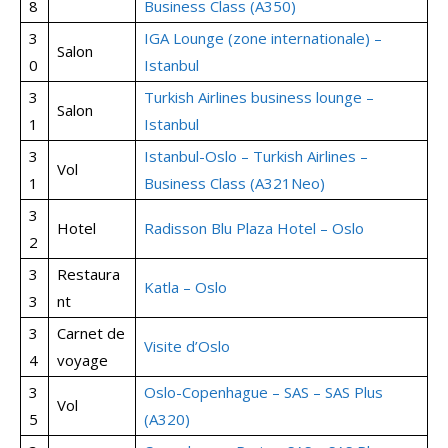
8
Business Class (A350)
3
IGA Lounge (zone internationale) –
Salon
0
Istanbul
3
Turkish Airlines business lounge –
Salon
1
Istanbul
3
Istanbul-Oslo – Turkish Airlines –
Vol
1
Business Class (A321Neo)
3
Hotel
Radisson Blu Plaza Hotel – Oslo
2
3
Restaura
Katla – Oslo
3
nt
3
Carnet de
Visite d’Oslo
4
voyage
3
Oslo-Copenhague – SAS – SAS Plus
Vol
5
(A320)