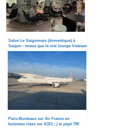
Salon Le Saigonnais (domestique) à
Saigon : mieux que le vrai lounge Vietnam
Airlines ?
Paris-Bordeaux sur Air France en
business class sur A321 : j’ai payé 79€
une boite de sarments du Médoc