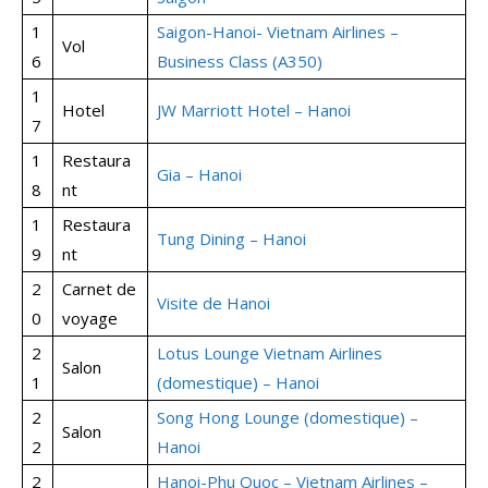
1
Saigon-Hanoi- Vietnam Airlines –
Vol
6
Business Class (A350)
1
Hotel
JW Marriott Hotel – Hanoi
7
1
Restaura
Gia – Hanoi
8
nt
1
Restaura
Tung Dining – Hanoi
9
nt
2
Carnet de
Visite de Hanoi
0
voyage
2
Lotus Lounge Vietnam Airlines
Salon
1
(domestique) – Hanoi
2
Song Hong Lounge (domestique) –
Salon
2
Hanoi
2
Hanoi-Phu Quoc – Vietnam Airlines –