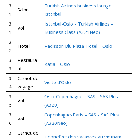
3
Turkish Airlines business lounge –
Salon
1
Istanbul
3
Istanbul-Oslo – Turkish Airlines –
Vol
1
Business Class (A321Neo)
3
Hotel
Radisson Blu Plaza Hotel – Oslo
2
3
Restaura
Katla – Oslo
3
nt
3
Carnet de
Visite d’Oslo
4
voyage
3
Oslo-Copenhague – SAS – SAS Plus
Vol
5
(A320)
3
Copenhague-Paris – SAS – SAS Plus
Vol
6
(A320Neo)
3
Carnet de
Debriefing des vacances au Vietnam