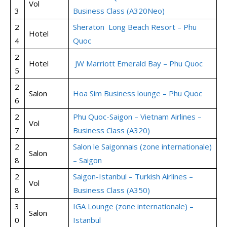
Vol
3
Business Class (A320Neo)
2
Sheraton Long Beach Resort – Phu
Hotel
4
Quoc
2
Hotel
JW Marriott Emerald Bay – Phu Quoc
5
2
Salon
Hoa Sim Business lounge – Phu Quoc
6
2
Phu Quoc-Saigon – Vietnam Airlines –
Vol
7
Business Class (A320)
2
Salon le Saigonnais (zone internationale)
Salon
8
– Saigon
2
Saigon-Istanbul – Turkish Airlines –
Vol
8
Business Class (A350)
3
IGA Lounge (zone internationale) –
Salon
0
Istanbul