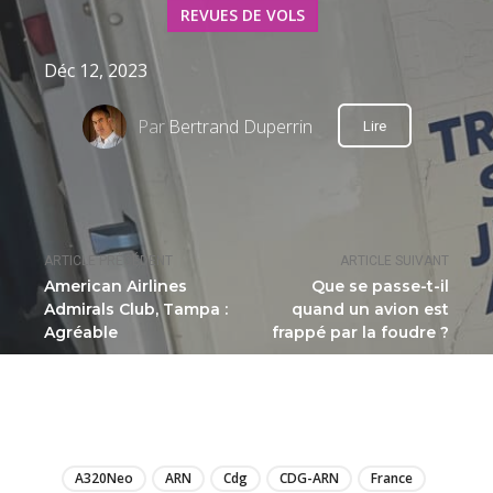
REVUES DE VOLS
Déc 12, 2023
Par
Bertrand Duperrin
Lire
ARTICLE PRÉCÉDENT
ARTICLE SUIVANT
American Airlines
Que se passe-t-il
Admirals Club, Tampa :
quand un avion est
Agréable
frappé par la foudre ?
LIRE
A320Neo
ARN
Cdg
CDG-ARN
France