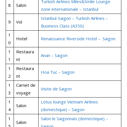
Turkish Airlines Miles&Smile Lounge
8
Salon
zone internationale – Istanbul
Istanbul-Saigon – Turkish Airlines –
9
Vol
Business Class (A350)
1
Hotel
Renaissance Riverside Hotel – Saigon
0
1
Restaura
Anan – Saigon
1
nt
1
Restaura
Hoa Tuc – Saigon
2
nt
1
Carnet de
Visite de Saigon
3
voyage
1
Lotus lounge Vietnam Airlines
Salon
4
(domestique) – Saigon
1
Salon le Saigonnais (domestique) –
Salon
5
Saigon