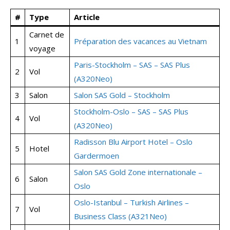
#
Type
Article
Carnet de
1
Préparation des vacances au Vietnam
voyage
Paris-Stockholm – SAS – SAS Plus
2
Vol
(A320Neo)
3
Salon
Salon SAS Gold – Stockholm
Stockholm-Oslo – SAS – SAS Plus
4
Vol
(A320Neo)
Radisson Blu Airport Hotel – Oslo
5
Hotel
Gardermoen
Salon SAS Gold Zone internationale –
6
Salon
Oslo
Oslo-Istanbul – Turkish Airlines –
7
Vol
Business Class (A321Neo)