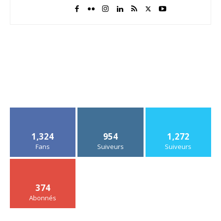
1,324
954
1,272
Fans
Suiveurs
Suiveurs
374
Abonnés