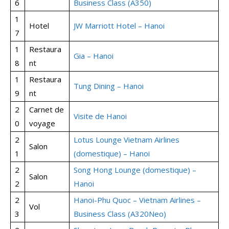
6
Business Class (A350)
1
Hotel
JW Marriott Hotel – Hanoi
7
1
Restaura
Gia – Hanoi
8
nt
1
Restaura
Tung Dining – Hanoi
9
nt
2
Carnet de
Visite de Hanoi
0
voyage
2
Lotus Lounge Vietnam Airlines
Salon
1
(domestique) – Hanoi
2
Song Hong Lounge (domestique) –
Salon
2
Hanoi
2
Hanoi-Phu Quoc – Vietnam Airlines –
Vol
3
Business Class (A320Neo)