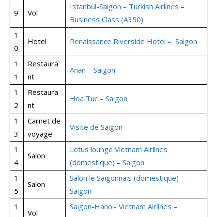
Istanbul-Saigon – Turkish Airlines –
9
Vol
Business Class (A350)
1
Hotel
Renaissance Riverside Hotel – Saigon
0
1
Restaura
Anan – Saigon
1
nt
1
Restaura
Hoa Tuc – Saigon
2
nt
1
Carnet de
Visite de Saigon
3
voyage
1
Lotus lounge Vietnam Airlines
Salon
4
(domestique) – Saigon
1
Salon le Saigonnais (domestique) –
Salon
5
Saigon
1
Saigon-Hanoi- Vietnam Airlines –
Vol