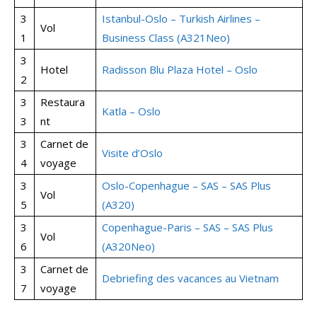
3
Istanbul-Oslo – Turkish Airlines –
Vol
1
Business Class (A321Neo)
3
Hotel
Radisson Blu Plaza Hotel – Oslo
2
3
Restaura
Katla – Oslo
3
nt
3
Carnet de
Visite d’Oslo
4
voyage
3
Oslo-Copenhague – SAS – SAS Plus
Vol
5
(A320)
3
Copenhague-Paris – SAS – SAS Plus
Vol
6
(A320Neo)
3
Carnet de
Debriefing des vacances au Vietnam
7
voyage