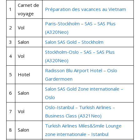
Carnet de
1
Préparation des vacances au Vietnam
voyage
Paris-Stockholm – SAS – SAS Plus
2
Vol
(A320Neo)
3
Salon
Salon SAS Gold – Stockholm
Stockholm-Oslo – SAS – SAS Plus
4
Vol
(A320Neo)
Radisson Blu Airport Hotel – Oslo
5
Hotel
Gardermoen
Salon SAS Gold Zone internationale –
6
Salon
Oslo
Oslo-Istanbul – Turkish Airlines –
7
Vol
Business Class (A321Neo)
Turkish Airlines Miles&Smile Lounge
8
Salon
zone internationale – Istanbul