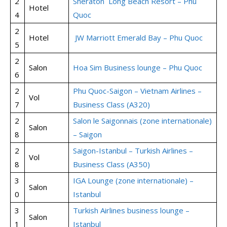
2
Sheraton Long Beach Resort – Phu
Hotel
4
Quoc
2
Hotel
JW Marriott Emerald Bay – Phu Quoc
5
2
Salon
Hoa Sim Business lounge – Phu Quoc
6
2
Phu Quoc-Saigon – Vietnam Airlines –
Vol
7
Business Class (A320)
2
Salon le Saigonnais (zone internationale)
Salon
8
– Saigon
2
Saigon-Istanbul – Turkish Airlines –
Vol
8
Business Class (A350)
3
IGA Lounge (zone internationale) –
Salon
0
Istanbul
3
Turkish Airlines business lounge –
Salon
1
Istanbul