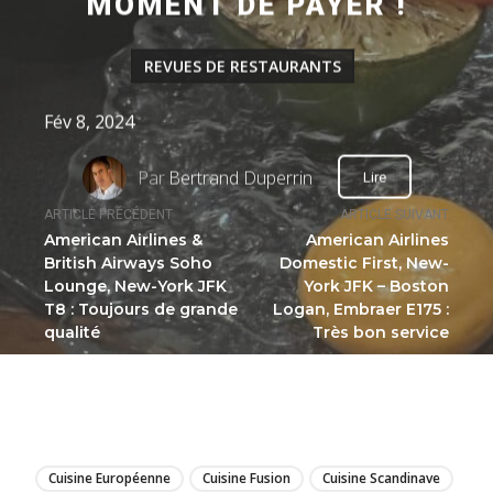
MOMENT DE PAYER !
REVUES DE RESTAURANTS
Fév 8, 2024
Par
Bertrand Duperrin
Lire
ARTICLE PRÉCÉDENT
ARTICLE SUIVANT
American Airlines &
American Airlines
British Airways Soho
Domestic First, New-
Lounge, New-York JFK
York JFK – Boston
T8 : Toujours de grande
Logan, Embraer E175 :
qualité
Très bon service
LIRE
Cuisine Européenne
Cuisine Fusion
Cuisine Scandinave