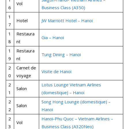
Vol
6
Business Class (A350)
1
Hotel
JW Marriott Hotel – Hanoi
7
1
Restaura
Gia – Hanoi
8
nt
1
Restaura
Tung Dining – Hanoi
9
nt
2
Carnet de
Visite de Hanoi
0
voyage
2
Lotus Lounge Vietnam Airlines
Salon
1
(domestique) – Hanoi
2
Song Hong Lounge (domestique) –
Salon
2
Hanoi
2
Hanoi-Phu Quoc – Vietnam Airlines –
Vol
3
Business Class (A320Neo)