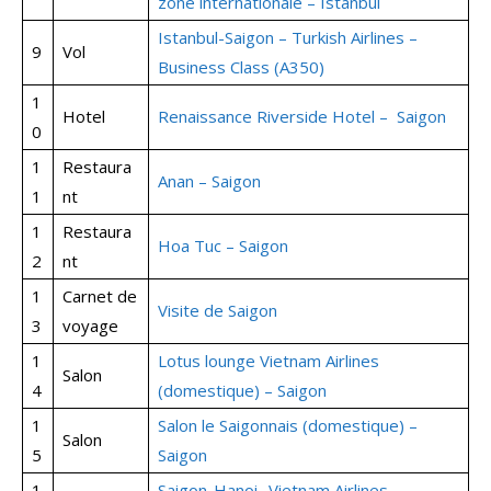
zone internationale – Istanbul
Istanbul-Saigon – Turkish Airlines –
9
Vol
Business Class (A350)
1
Hotel
Renaissance Riverside Hotel – Saigon
0
1
Restaura
Anan – Saigon
1
nt
1
Restaura
Hoa Tuc – Saigon
2
nt
1
Carnet de
Visite de Saigon
3
voyage
1
Lotus lounge Vietnam Airlines
Salon
4
(domestique) – Saigon
1
Salon le Saigonnais (domestique) –
Salon
5
Saigon
1
Saigon-Hanoi- Vietnam Airlines –