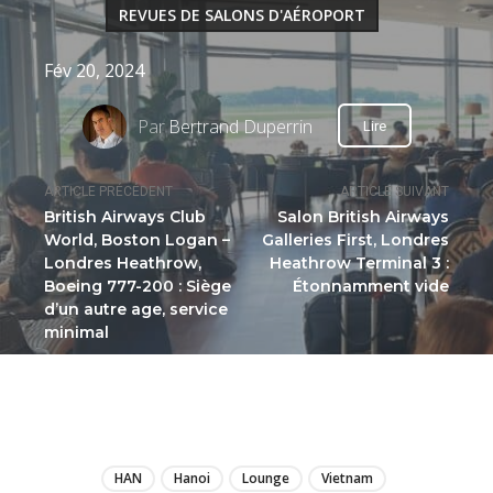
REVUES DE SALONS D'AÉROPORT
Fév 20, 2024
Par
Bertrand Duperrin
Lire
ARTICLE PRÉCÉDENT
ARTICLE SUIVANT
British Airways Club
Salon British Airways
World, Boston Logan –
Galleries First, Londres
Londres Heathrow,
Heathrow Terminal 3 :
Boeing 777-200 : Siège
Étonnamment vide
d’un autre age, service
minimal
LIRE
HAN
Hanoi
Lounge
Vietnam