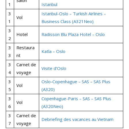
Salon
1
Istanbul
3
Istanbul-Oslo – Turkish Airlines –
Vol
1
Business Class (A321Neo)
3
Hotel
Radisson Blu Plaza Hotel – Oslo
2
3
Restaura
Katla – Oslo
3
nt
3
Carnet de
Visite d’Oslo
4
voyage
3
Oslo-Copenhague – SAS – SAS Plus
Vol
5
(A320)
3
Copenhague-Paris – SAS – SAS Plus
Vol
6
(A320Neo)
3
Carnet de
Debriefing des vacances au Vietnam
7
voyage