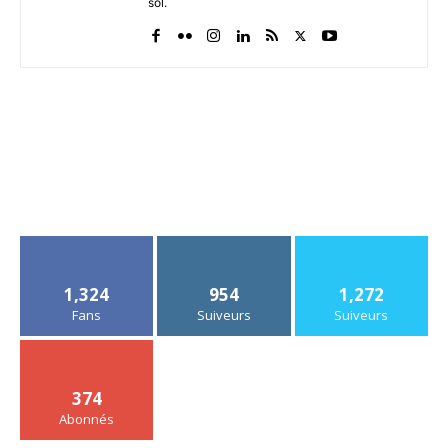
sol.
1,324
954
1,272
Fans
Suiveurs
Suiveurs
374
Abonnés