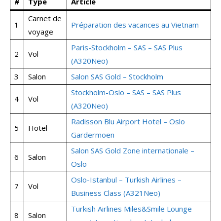
#
Type
Article
Carnet de
1
Préparation des vacances au Vietnam
voyage
Paris-Stockholm – SAS – SAS Plus
2
Vol
(A320Neo)
3
Salon
Salon SAS Gold – Stockholm
Stockholm-Oslo – SAS – SAS Plus
4
Vol
(A320Neo)
Radisson Blu Airport Hotel – Oslo
5
Hotel
Gardermoen
Salon SAS Gold Zone internationale –
6
Salon
Oslo
Oslo-Istanbul – Turkish Airlines –
7
Vol
Business Class (A321Neo)
Turkish Airlines Miles&Smile Lounge
8
Salon