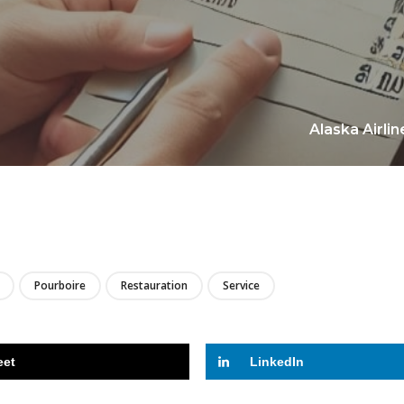
Alaska Airli
LIRE
Pourboire
Restauration
Service
eet
LinkedIn