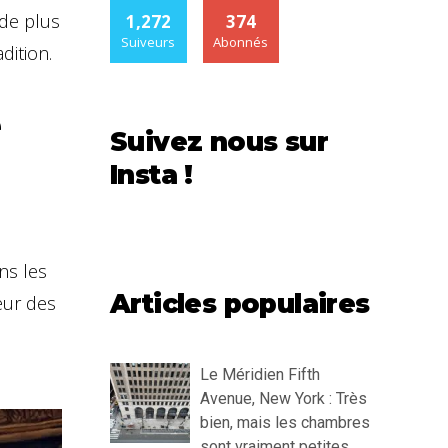
 de plus
1,272
374
Suiveurs
Abonnés
dition.
e
Suivez nous sur
Insta !
ns les
Articles populaires
eur des
Le Méridien Fifth
Avenue, New York : Très
bien, mais les chambres
sont vraiment petites