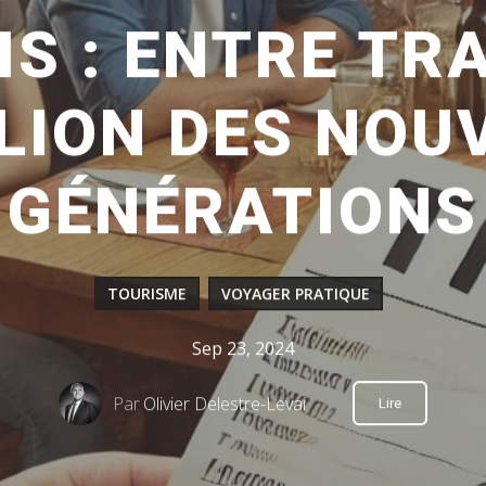
S : ENTRE TR
LION DES NOU
GÉNÉRATIONS
TOURISME
VOYAGER PRATIQUE
Sep 23, 2024
Par
Olivier Delestre-Levai
Lire