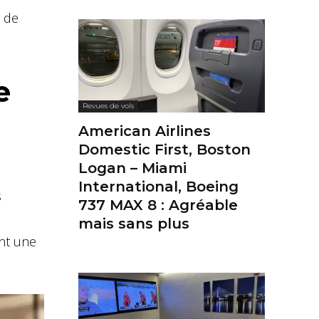
s de
e
Revues de vols
American Airlines
Domestic First, Boston
Logan – Miami
International, Boeing
s
737 MAX 8 : Agréable
mais sans plus
nt une