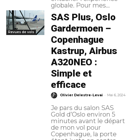
globale. Pour mes...
SAS Plus, Oslo
Gardermoen –
Revues de vols
Copenhague
Kastrup, Airbus
A320NEO :
Simple et
efficace
-
Olivier Delestre-Levai
Mai 6, 2024
Je pars du salon SAS
Gold d’Oslo environ 5
minutes avant le départ
de mon vol pour
Copenhague, la porte