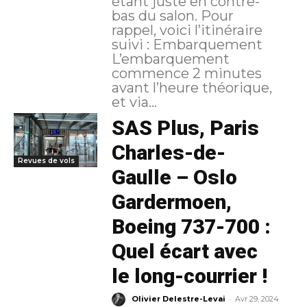
étant juste en contre-
bas du salon. Pour
rappel, voici l’itinéraire
suivi : Embarquement
L’embarquement
commence 2 minutes
avant l’heure théorique,
et via...
SAS Plus, Paris
Charles-de-
Revues de vols
Gaulle – Oslo
Gardermoen,
Boeing 737-700 :
Quel écart avec
le long-courrier !
-
Olivier Delestre-Levai
Avr 29, 2024