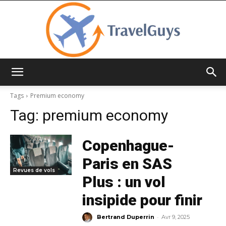
TravelGuys
Tags
Premium economy
Tag:
premium economy
Copenhague-
Paris en SAS
Revues de vols
Plus : un vol
insipide pour finir
-
Bertrand Duperrin
Avr 9, 2025