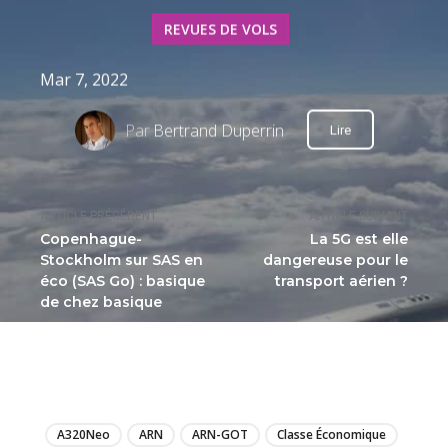
REVUES DE VOLS
Mar 7, 2022
Par
Bertrand Duperrin
Lire
ARTICLE PRÉCÉDENT
ARTICLE SUIVANT
Copenhague-
La 5G est elle
Stockholm sur SAS en
dangereuse pour le
éco (SAS Go) : basique
transport aérien ?
de chez basique
LIRE
A320Neo
ARN
ARN-GOT
Classe Économique