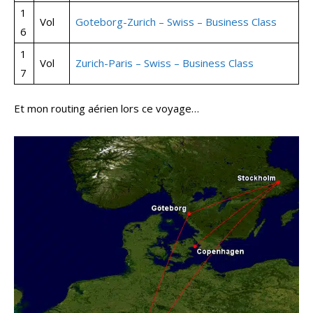
1
Vol
Goteborg-Zurich – Swiss – Business Class
6
1
Vol
Zurich-Paris – Swiss – Business Class
7
Et mon routing aérien lors ce voyage…