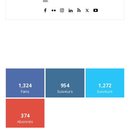
sol.
1,324
954
1,272
Fans
Suiveurs
Suiveurs
374
Abonnés