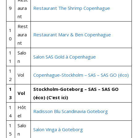
9
aura
Restaurant The Shrimp Copenhague
nt
Rest
1
aura
Restaurant Marv & Ben Copenhague
0
nt
1
Salo
Salon SAS Gold à Copenhague
1
n
1
Vol
Copenhague-Stockholm – SAS – SAS GO (éco)
2
1
Stockholm-Goteborg – SAS – SAS GO
Vol
3
(éco)
(C’est ici)
1
Hôt
Radisson Blu Scandinavia Goteborg
4
el
1
Salo
Salon Vinga à Goteborg
5
n