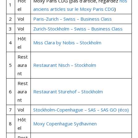
Hôt
Moxy Paris CDG (pas d’article, regardez
nos
1
el
anciens articles sur le Moxy Paris CDG
)
2
Vol
Paris-Zurich – Swiss – Business Class
3
Vol
Zurich-Stockholm – Swiss – Business Class
Hôt
4
Miss Clara by Nobis – Stockholm
el
Rest
5
aura
Restaurant Nisch – Stockholm
nt
Rest
6
aura
Restaurant Sturehof – Stockholm
nt
7
Vol
Stockholm-Copenhague – SAS – SAS GO (éco)
Hôt
8
Moxy Copenhague Sydhavnen
el
Rest