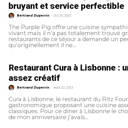
bruyant et service perfectible
-
Bertrand Duperrin
Oct 25, 2023
The Purple Pig offre une cuisine sympath
vivant mais il n'a pas totalement trouvé grâce à m
restaurants de ce séjour a demandé un peu 
qu'originellement il ne...
Restaurant Cura à Lisbonne : 
assez créatif
-
Bertrand Duperrin
Août 22, 2023
Cura à Lisbonne, le restaurant du Ritz Fou
gastronomique proposant une cuisine asse
classiques. Pour ce diner à Lisbonne le choix n'a pas été compliqué. S'agissant
de mon anniversaire j'avais...