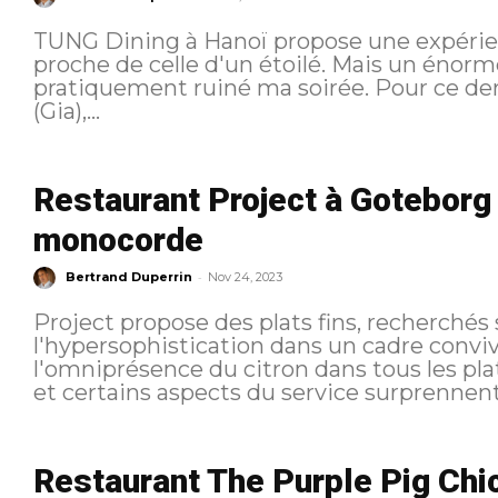
TUNG Dining à Hanoï propose une expérienc
proche de celle d'un étoilé. Mais un énorm
pratiquement ruiné ma soirée. Pour ce dernier diner à Hanoi et après un étoilé
(Gia),...
Restaurant Project à Goteborg :
monocorde
-
Bertrand Duperrin
Nov 24, 2023
Project propose des plats fins, recherché
l'hypersophistication dans un cadre convivi
l'omniprésence du citron dans tous les plats
et certains aspects du service surprennent 
Restaurant The Purple Pig Chic