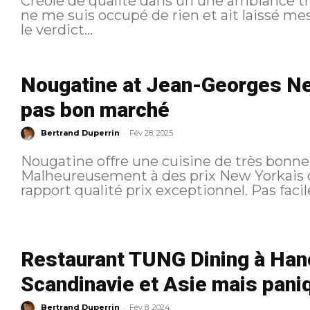
Créole de qualité dans un une ambiance très vivante. Pour ce 
ne me suis occupé de rien et ait laissé mes
le verdict...
Nougatine at Jean-Georges Ne
pas bon marché
-
Bertrand Duperrin
Fév 28, 2025
Nougatine offre une cuisine de très bonne 
Malheureusement à des prix New Yorkais c
rapport qualité 
Restaurant TUNG Dining à Hanoï
Scandinavie et Asie mais pani
-
Bertrand Duperrin
Fév 8, 2024