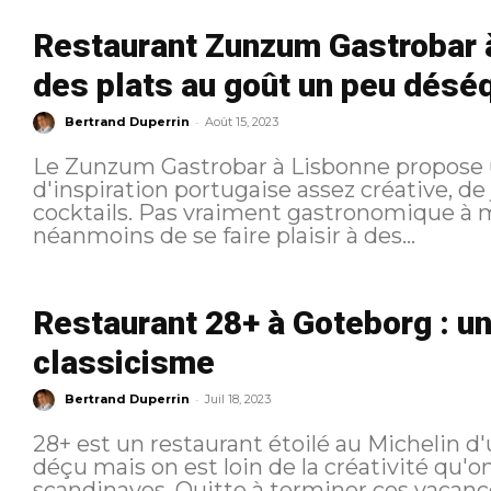
Restaurant Zunzum Gastrobar 
des plats au goût un peu déséq
-
Bertrand Duperrin
Août 15, 2023
Le Zunzum Gastrobar à Lisbonne propose
d'inspiration portugaise assez créative, de 
cocktails. Pas vraiment gastronomique à 
néanmoins de se faire plaisir à des...
Restaurant 28+ à Goteborg : un
classicisme
-
Bertrand Duperrin
Juil 18, 2023
28+ est un restaurant étoilé au Michelin d'u
déçu mais on est loin de la créativité qu'o
scandinaves. Quitte à terminer ces vacances en beauté j'avais décidé de