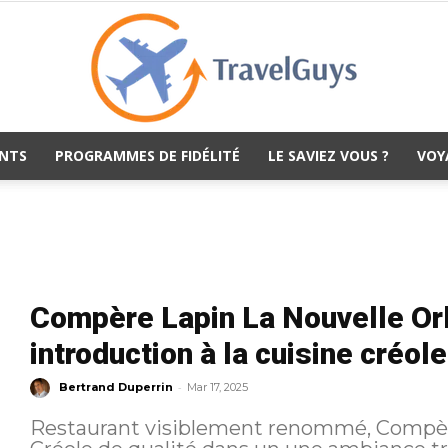
NTS
PROGRAMMES DE FIDÉLITÉ
LE SAVIEZ VOUS ?
VOY
TravelGuys
Compère Lapin La Nouvelle Or
introduction à la cuisine créole
-
Bertrand Duperrin
Mar 17, 2025
Restaurant visiblement renommé, Compèr