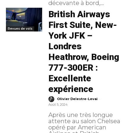
décevante à bord,...
British Airways
First Suite, New-
Revues de vols
York JFK –
Londres
Heathrow, Boeing
777-300ER :
Excellente
expérience
-
Olivier Delestre-Levai
Août 5, 2024
Après une très longue
attente au salon Chelsea
opéré par American