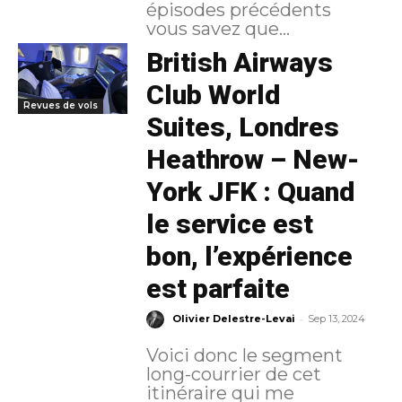
épisodes précédents
vous savez que...
British Airways
Club World
Revues de vols
Suites, Londres
Heathrow – New-
York JFK : Quand
le service est
bon, l’expérience
est parfaite
-
Olivier Delestre-Levai
Sep 13, 2024
Voici donc le segment
long-courrier de cet
itinéraire qui me