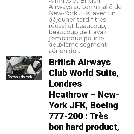
Airlines et British
Airways au terminal 8 de
New-York JFK, avec un
déjeuner tardif très
réussi et beaucoup,
beaucoup de travail,
j’embarque pour le
deuxième segment
aérien de...
British Airways
Club World Suite,
Revues de vols
Londres
Heathrow – New-
York JFK, Boeing
777-200 : Très
bon hard product,