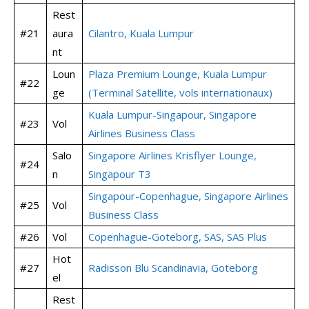
Rest
#21
aura
Cilantro, Kuala Lumpur
nt
Loun
Plaza Premium Lounge, Kuala Lumpur
#22
ge
(Terminal Satellite, vols internationaux)
Kuala Lumpur-Singapour, Singapore
#23
Vol
Airlines Business Class
Salo
Singapore Airlines Krisflyer Lounge,
#24
n
Singapour T3
Singapour-Copenhague, Singapore Airlines
#25
Vol
Business Class
#26
Vol
Copenhague-Goteborg, SAS, SAS Plus
Hot
#27
Radisson Blu Scandinavia, Goteborg
el
Rest