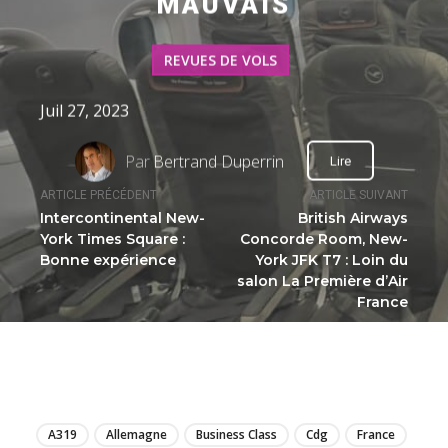
MAUVAIS
REVUES DE VOLS
Juil 27, 2023
Par
Bertrand Duperrin
Lire
ARTICLE PRÉCÉDENT
ARTICLE SUIVANT
Intercontinental New-
British Airways
York Times Square :
Concorde Room, New-
Bonne expérience
York JFK T7 : Loin du
salon La Première d’Air
France
LIRE
A319
Allemagne
Business Class
Cdg
France