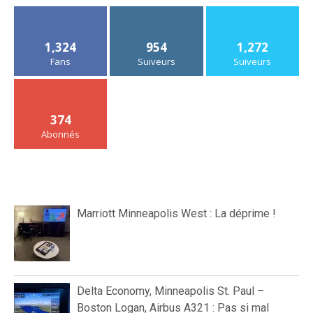
1,324
954
1,272
Fans
Suiveurs
Suiveurs
374
Abonnés
Marriott Minneapolis West : La déprime !
Delta Economy, Minneapolis St. Paul –
Boston Logan, Airbus A321 : Pas si mal