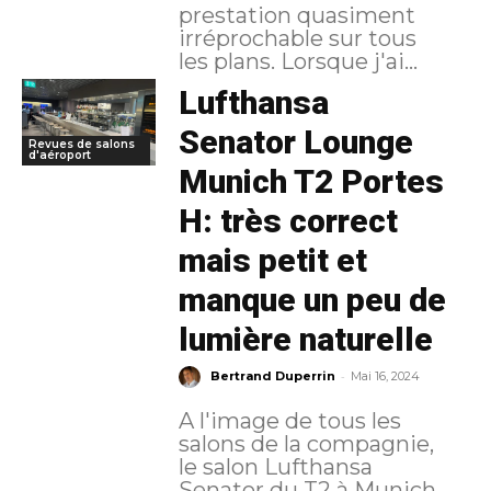
prestation quasiment
irréprochable sur tous
les plans. Lorsque j'ai...
Lufthansa
Senator Lounge
Revues de salons
d'aéroport
Munich T2 Portes
H: très correct
mais petit et
manque un peu de
lumière naturelle
-
Bertrand Duperrin
Mai 16, 2024
A l'image de tous les
salons de la compagnie,
le salon Lufthansa
Senator du T2 à Munich