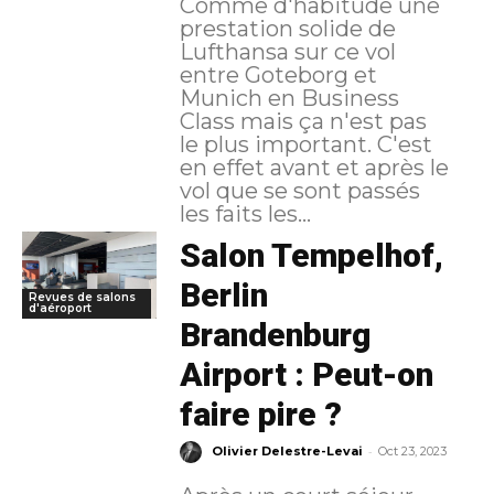
Comme d'habitude une
prestation solide de
Lufthansa sur ce vol
entre Goteborg et
Munich en Business
Class mais ça n'est pas
le plus important. C'est
en effet avant et après le
vol que se sont passés
les faits les...
Salon Tempelhof,
Berlin
Revues de salons
d'aéroport
Brandenburg
Airport : Peut-on
faire pire ?
-
Olivier Delestre-Levai
Oct 23, 2023