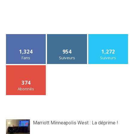
1,324
954
1,272
Fans
Suiveurs
Suiveurs
374
Abonnés
Marriott Minneapolis West : La déprime !