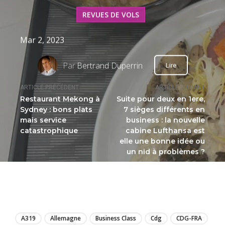
REVUES DE VOLS
Mar 2, 2023
Par
Bertrand Duperrin
Lire
ARTICLE PRÉCÉDENT
ARTICLE SUIVANT
Restaurant Mekong à
Suite pour deux en 1ere,
Sydney : bons plats
7 sièges différents en
mais service
business : la nouvelle
catastrophique
cabine Lufthansa est
elle une bonne idée ou
un nid à problèmes ?
LIRE
A319
Allemagne
Business Class
Cdg
CDG-FRA