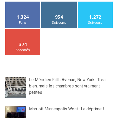
1,324
954
1,272
Fans
Suiveurs
Suiveurs
374
Abonnés
Le Méridien Fifth Avenue, New York : Très
bien, mais les chambres sont vraiment
petites
Marriott Minneapolis West : La déprime !