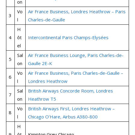
on
Vo
Air France Business, Londres Heathrow – Paris
3
l
Charles-de-Gaulle
H
4
ôt
Intercontinental Paris Champs-Elysées
el
Sal
Air France Business Lounge, Paris Charles-de-
5
on
Gaulle 2E-K
Vo
Air France Business, Paris Charles-de-Gaulle –
6
l
Londres Heathrow
Sal
British Airways Concorde Room, Londres
7
on
Heathrow T5
Vo
British Airways First, Londres Heathrow –
8
l
Chicago O’Hare, Airbus A380-800
H
9
ôt
Kimpton Grey Chicago