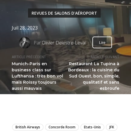
REVUES DE SALONS D'AÉROPORT
Juil 28, 2023
Par
Olivier Delestre-Levai
Lire
ARTICLE PRÉCÉDENT
ARTICLE SUIVANT
Munich-Paris en
Restaurant La Tupina à
business class sur
Bordeaux : la cuisine du
Lufthansa : très bon vol
Sud Ouest, bon, simple,
mais Roissy toujours
qualitatif et sans
aussi mauvais
esbroufe
LIRE
British Airways
Concorde Room
Etats-Unis
JFK