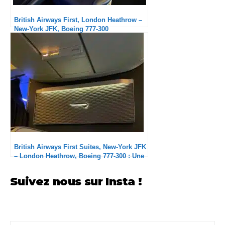
British Airways First, London Heathrow –
New-York JFK, Boeing 777-300
British Airways First Suites, New-York JFK
– London Heathrow, Boeing 777-300 : Une
cabine fragile
Suivez nous sur Insta !