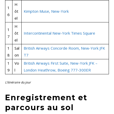
H
1
ôt
Kimpton Muse, New-York
6
el
H
1
ôt
Intercontinental New-York Times Square
7
el
1
Sal
British Airways Concorde Room, New-York JFK
8
on
T7
1
Vo
British Airways First Suite, New-York JFK –
9
l
London Heathrow, Boeing 777-300ER
L’itinéraire du jour
Enregistrement et
parcours au sol