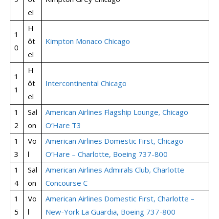
el
H
1
ôt
Kimpton Monaco Chicago
0
el
H
1
ôt
Intercontinental Chicago
1
el
1
Sal
American Airlines Flagship Lounge, Chicago
2
on
O’Hare T3
1
Vo
American Airlines Domestic First, Chicago
3
l
O’Hare – Charlotte, Boeing 737-800
1
Sal
American Airlines Admirals Club, Charlotte
4
on
Concourse C
1
Vo
American Airlines Domestic First, Charlotte –
5
l
New-York La Guardia, Boeing 737-800