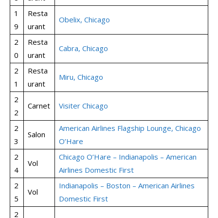
1
Resta
Obelix, Chicago
9
urant
2
Resta
Cabra, Chicago
0
urant
2
Resta
Miru, Chicago
1
urant
2
Carnet
Visiter Chicago
2
2
American Airlines Flagship Lounge, Chicago
Salon
3
O’Hare
2
Chicago O’Hare – Indianapolis – American
Vol
4
Airlines Domestic First
2
Indianapolis – Boston – American Airlines
Vol
5
Domestic First
2