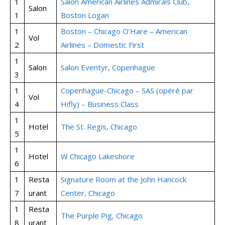
1
Salon American Airlines Admirals Club,
Salon
1
Boston Logan
1
Boston – Chicago O’Hare – American
Vol
2
Airlines – Domestic First
1
Salon
Salon Eventyr, Copenhague
3
1
Copenhague-Chicago – SAS (opéré par
Vol
4
Hifly) – Business Class
1
Hotel
The St. Regis, Chicago
5
1
Hotel
W Chicago Lakeshore
6
1
Resta
Signature Room at the John Hancock
7
urant
Center, Chicago
1
Resta
The Purple Pig, Chicago
8
urant