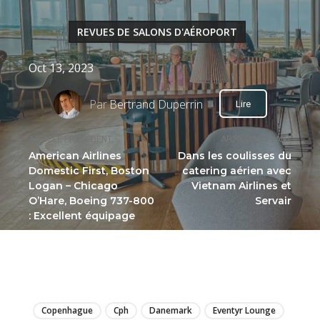
REVUES DE SALONS D'AÉROPORT
Oct 13, 2023
Par
Bertrand Duperrin
Lire
ARTICLE PRÉCÉDENT
ARTICLE SUIVANT
American Airlines
Dans les coulisses du
Domestic First, Boston
catering aérien avec
Logan – Chicago
Vietnam Airlines et
O’Hare, Boeing 737-800
Servair
: Excellent équipage
LIRE
Copenhague
Cph
Danemark
Eventyr Lounge