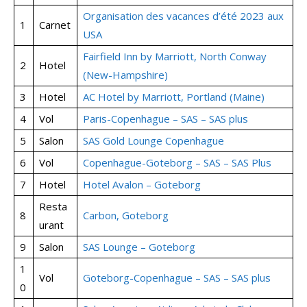
Organisation des vacances d’été 2023 aux
1
Carnet
USA
Fairfield Inn by Marriott, North Conway
2
Hotel
(New-Hampshire)
3
Hotel
AC Hotel by Marriott, Portland (Maine)
4
Vol
Paris-Copenhague – SAS – SAS plus
5
Salon
SAS Gold Lounge Copenhague
6
Vol
Copenhague-Goteborg – SAS – SAS Plus
7
Hotel
Hotel Avalon – Goteborg
Resta
8
Carbon, Goteborg
urant
9
Salon
SAS Lounge – Goteborg
1
Vol
Goteborg-Copenhague – SAS – SAS plus
0