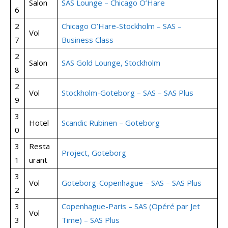
Salon
SAS Lounge – Chicago O’Hare
6
2
Chicago O’Hare-Stockholm – SAS –
Vol
7
Business Class
2
Salon
SAS Gold Lounge, Stockholm
8
2
Vol
Stockholm-Goteborg – SAS – SAS Plus
9
3
Hotel
Scandic Rubinen – Goteborg
0
3
Resta
Project, Goteborg
1
urant
3
Vol
Goteborg-Copenhague – SAS – SAS Plus
2
3
Copenhague-Paris – SAS (Opéré par Jet
Vol
3
Time) – SAS Plus