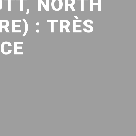
OTT, NORTH
E) : TRÈS
NCE