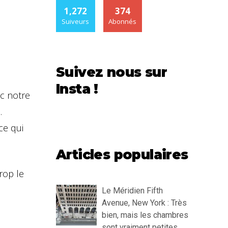
1,272
374
Suiveurs
Abonnés
Suivez nous sur
Insta !
ec notre
e
.
ce qui
Articles populaires
rop le
Le Méridien Fifth
Avenue, New York : Très
bien, mais les chambres
sont vraiment petites