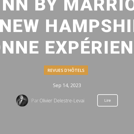
 INN BY MARRI
NEW HAMPSHIR
NNE EXPÉRIE
REVUES D'HÔTELS
Sep 14, 2023
Par
Olivier Delestre-Levai
Lire