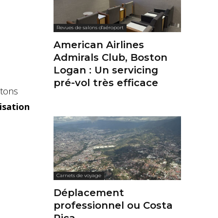
Revues de salons d'aéroport
American Airlines
Admirals Club, Boston
Logan : Un servicing
pré-vol très efficace
otons
risation
Carnets de voyage
Déplacement
professionnel ou Costa