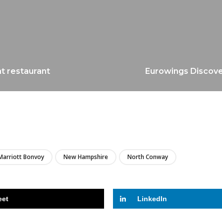
nt restaurant
Eurowings Discover
LIRE
Marriott Bonvoy
New Hampshire
North Conway
eet
LinkedIn