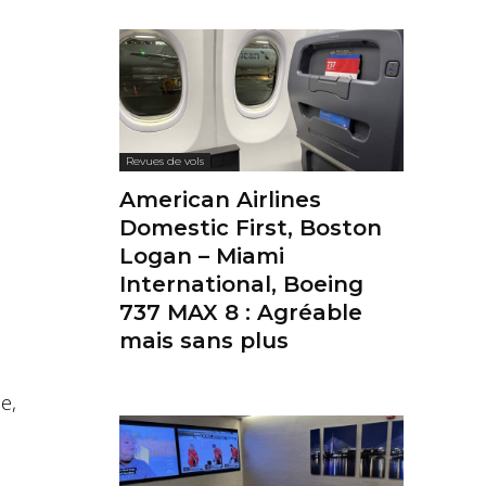
Revues de vols
American Airlines
Domestic First, Boston
Logan – Miami
International, Boeing
737 MAX 8 : Agréable
mais sans plus
e,