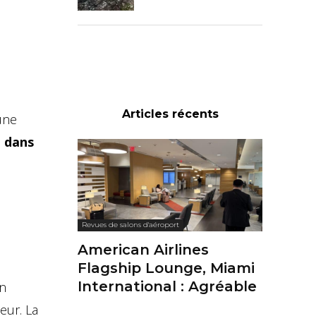
Articles récents
une
n dans
Revues de salons d'aéroport
American Airlines
Flagship Lounge, Miami
International : Agréable
En
eur. La