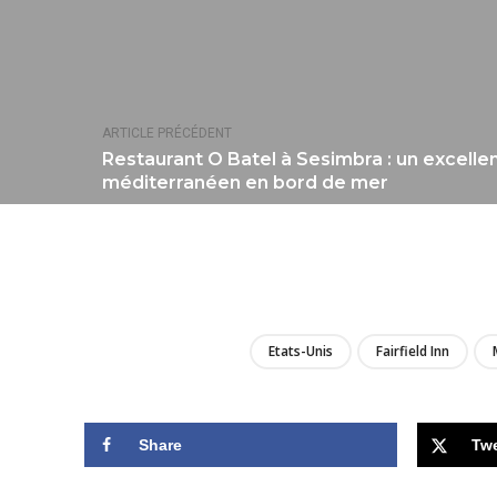
ARTICLE PRÉCÉDENT
Restaurant O Batel à Sesimbra : un excelle
méditerranéen en bord de mer
Etats-Unis
Fairfield Inn
Share
Tw