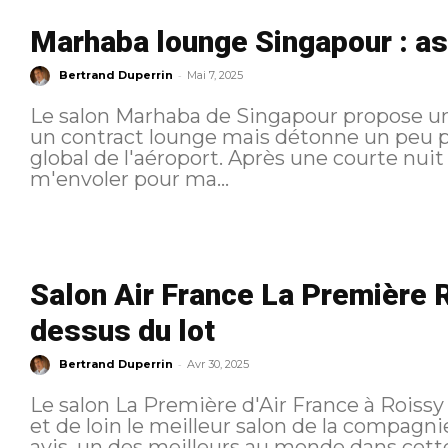
Marhaba lounge Singapour : a
-
Bertrand Duperrin
Mai 7, 2025
Le salon Marhaba de Singapour propose un
un contract lounge mais détonne un peu p
global de l'aéroport. Après une courte nuit à Singapour il est temps de
m'envoler pour ma...
Salon Air France La Première R
dessus du lot
-
Bertrand Duperrin
Avr 30, 2025
Le salon La Première d'Air France à Rois
et de loin le meilleur salon de la compagn
avis, un des meilleurs au monde dans cette