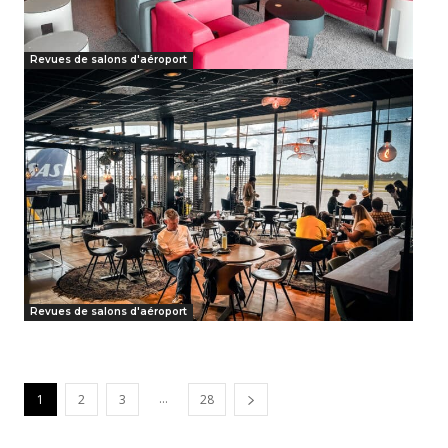
Revues de salons d'aéroport
Revues de salons d'aéroport
...
1
2
3
28