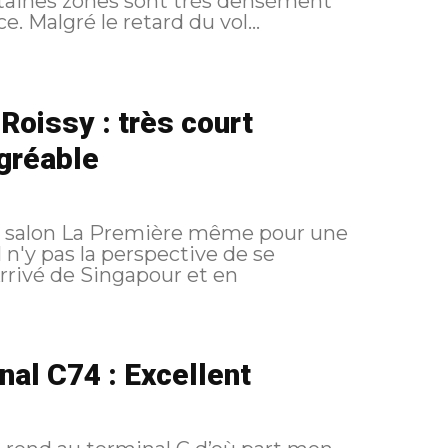
ertaines zones sont très densément
organisées, ce qui nuit un peu à l'expérience. Malgré le retard du vol...
Roissy : très court
gréable
au salon La Première même pour une
 n'y pas la perspective de se
nal C74 : Excellent