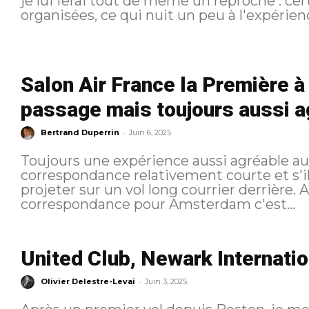
je lui ferai tout de même un reproche : c
Salon Air France la Première à 
passage mais toujours aussi a
-
Bertrand Duperrin
Juin 6, 2025
Toujours une expérience aussi agréable 
correspondance relativement courte et s'il
projeter sur un vol long courrier derrière. Arrivé de Singapour et en
correspondance pour Amsterdam c'est...
United Club, Newark Internatio
-
Olivier Delestre-Levai
Juin 3, 2025