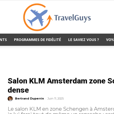
NTS
PROGRAMMES DE FIDÉLITÉ
LE SAVIEZ VOUS ?
VOY
TravelGuys
Salon KLM Amsterdam zone Sch
dense
-
Bertrand Duperrin
Juin 11, 2025
Le salon KLM en zone Schengen à Amsterd