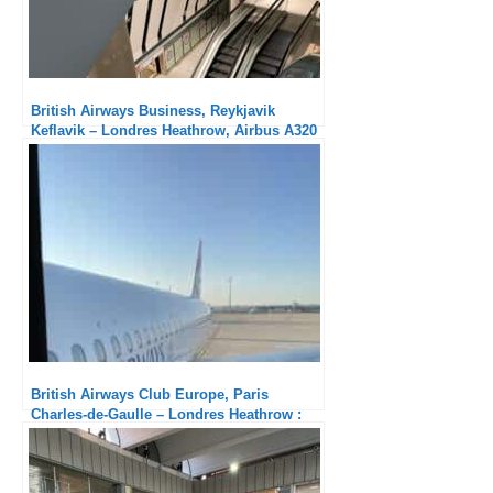
British Airways Business, Reykjavik
Keflavik – Londres Heathrow, Airbus A320
NEO : Encore une excellente prestation
British Airways Club Europe, Paris
Charles-de-Gaulle – Londres Heathrow :
Honnête