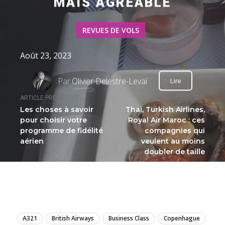
MAIS AGRÉABLE
REVUES DE VOLS
Août 23, 2023
Par
Olivier Delestre-Levai
Lire
ARTICLE PRÉCÉDENT
ARTICLE SUIVANT
Les choses à savoir
Thai, Turkish Airlines,
pour choisir votre
Royal Air Maroc : ces
programme de fidélité
compagnies qui
aérien
veulent au moins
doubler de taille
LIRE
A321
British Airways
Business Class
Copenhague