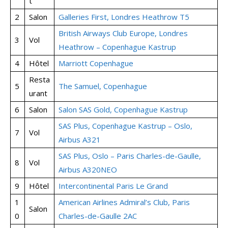
t
2
Salon
Galleries First, Londres Heathrow T5
British Airways Club Europe, Londres
3
Vol
Heathrow – Copenhague Kastrup
4
Hôtel
Marriott Copenhague
Resta
5
The Samuel, Copenhague
urant
6
Salon
Salon SAS Gold, Copenhague Kastrup
SAS Plus, Copenhague Kastrup – Oslo,
7
Vol
Airbus A321
SAS Plus, Oslo – Paris Charles-de-Gaulle,
8
Vol
Airbus A320NEO
9
Hôtel
Intercontinental Paris Le Grand
1
American Airlines Admiral’s Club, Paris
Salon
0
Charles-de-Gaulle 2AC