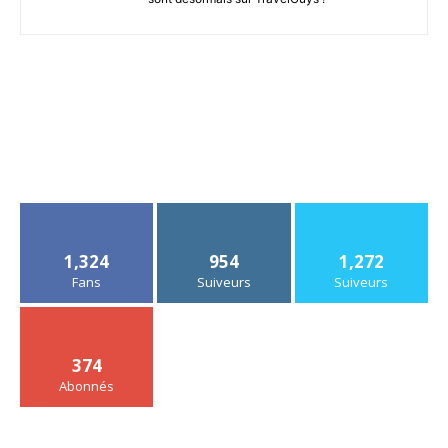
1,324
954
1,272
Fans
Suiveurs
Suiveurs
374
Abonnés