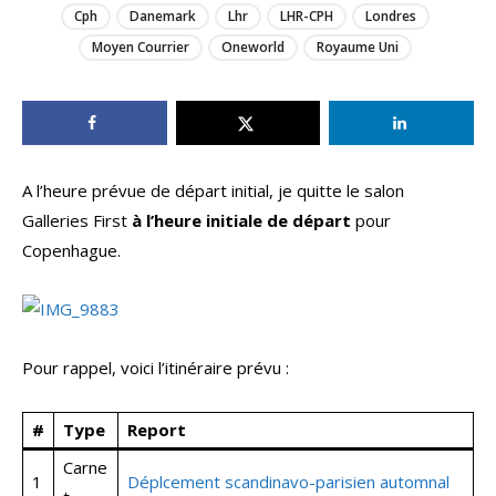
Cph
Danemark
Lhr
LHR-CPH
Londres
Moyen Courrier
Oneworld
Royaume Uni
A l’heure prévue de départ initial, je quitte le salon
Galleries First
à l’heure initiale de départ
pour
Copenhague.
Pour rappel, voici l’itinéraire prévu :
#
Type
Report
Carne
1
Déplcement scandinavo-parisien automnal