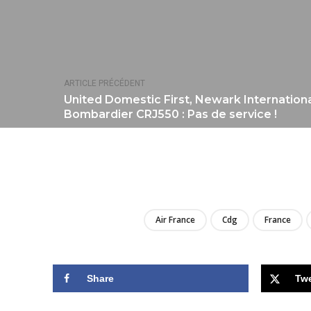
ARTICLE PRÉCÉDENT
United Domestic First, Newark Internation
Bombardier CRJ550 : Pas de service !
Air France
Cdg
France
Share
Tw