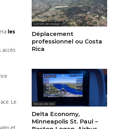
Carnets de voyage
uera
les
Déplacement
professionnel ou Costa
Rica
s accès
ence
ace. Le
Revues de vols
Delta Economy,
Minneapolis St. Paul –
atin et