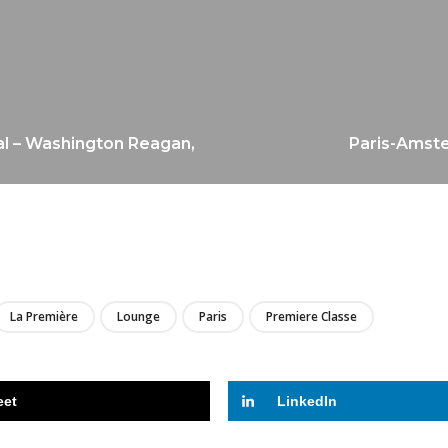
al – Washington Reagan,
Paris-Amste
LIRE
La Première
Lounge
Paris
Premiere Classe
eet
LinkedIn