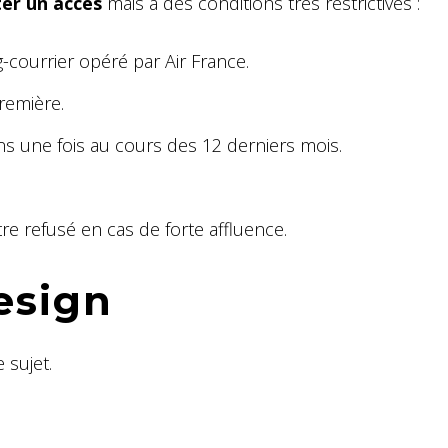
ter un accès
mais à des conditions très restrictives :
-courrier opéré par Air France.
remière.
s une fois au cours des 12 derniers mois.
tre refusé en cas de forte affluence.
esign
 sujet.