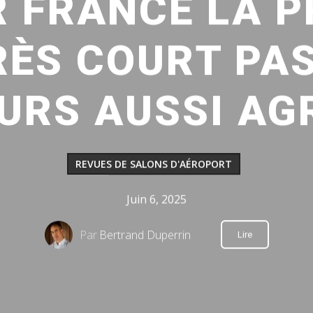
R FRANCE LA P
TRÈS COURT PA
URS AUSSI AG
REVUES DE SALONS D'AÉROPORT
Juin 6, 2025
Par
Bertrand Duperrin
Lire