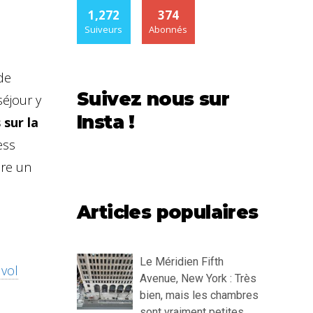
1,272
374
Suiveurs
Abonnés
de
Suivez nous sur
séjour y
Insta !
 sur la
ess
ore un
Articles populaires
Le Méridien Fifth
 vol
Avenue, New York : Très
bien, mais les chambres
sont vraiment petites