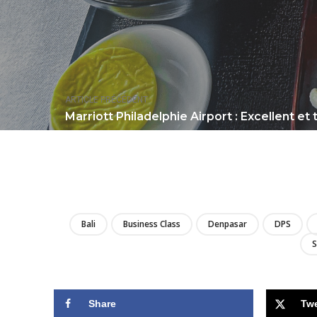
ARTICLE PRÉCÉDENT
Marriott Philadelphie Airport : Excellent et 
Bali
Business Class
Denpasar
DPS
S
Share
Tw