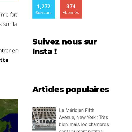
1,272
374
Suiveurs
Abonnés
me fait
s sur la
Suivez nous sur
ntrer en
Insta !
ette
Articles populaires
Le Méridien Fifth
Avenue, New York : Très
bien, mais les chambres
sont vraiment petites