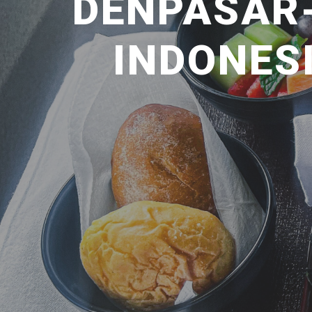
DENPASAR
INDONESI