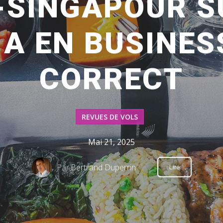
-SINGAPOUR S
A EN BUSINES
CORRECT
REVUES DE VOLS
Mai 21, 2025
Par
Bertrand Duperrin
Lire