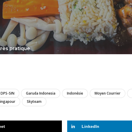
très pratique
LIRE
DPS-SIN
Garuda Indonesia
Indonésie
Moyen Courrier
ingapour
Skyteam
eet
LinkedIn