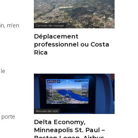
in, m’en
Carnets de voyage
Déplacement
professionnel ou Costa
Rica
 le
Revues de vols
a porte
Delta Economy,
Minneapolis St. Paul –