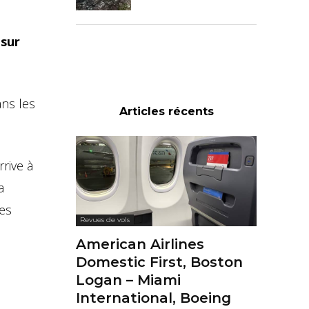
 sur
ans les
Articles récents
rive à
a
ces
Revues de vols
American Airlines
Domestic First, Boston
Logan – Miami
International, Boeing