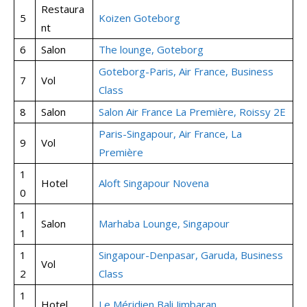
Restaura
5
Koizen Goteborg
nt
6
Salon
The lounge, Goteborg
Goteborg-Paris, Air France, Business
7
Vol
Class
8
Salon
Salon Air France La Première, Roissy 2E
Paris-Singapour, Air France, La
9
Vol
Première
1
Hotel
Aloft Singapour Novena
0
1
Salon
Marhaba Lounge, Singapour
1
1
Singapour-Denpasar, Garuda, Business
Vol
2
Class
1
Hotel
Le Méridien Bali Jimbaran