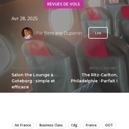
REVUES DE VOLS
Avr 28, 2025
Par
Bertrand Duperrin
Lire
ARTICLE PRÉCÉDENT
ARTICLE SUIVANT
Salon the Lounge à
The Ritz-Carlton,
Goteborg : simple et
Philadelphie : Parfait !
efficace
LIRE
Air France
Business Class
Cdg
France
GOT