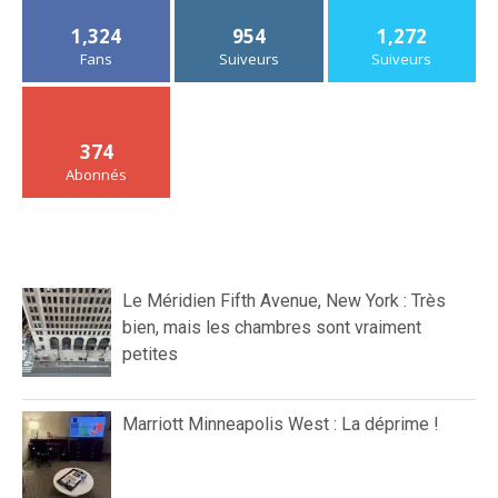
1,324
954
1,272
Fans
Suiveurs
Suiveurs
374
Abonnés
Le Méridien Fifth Avenue, New York : Très
bien, mais les chambres sont vraiment
petites
Marriott Minneapolis West : La déprime !