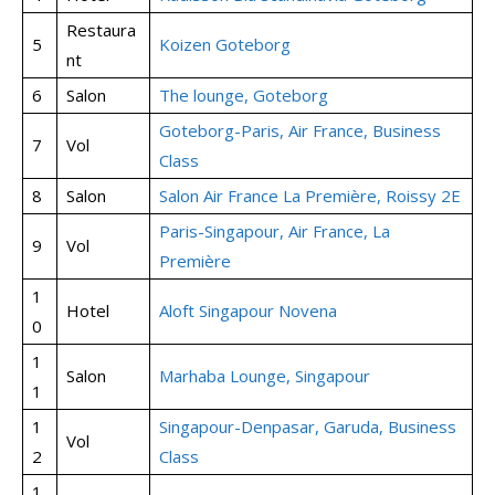
Restaura
5
Koizen Goteborg
nt
6
Salon
The lounge, Goteborg
Goteborg-Paris, Air France, Business
7
Vol
Class
8
Salon
Salon Air France La Première, Roissy 2E
Paris-Singapour, Air France, La
9
Vol
Première
1
Hotel
Aloft Singapour Novena
0
1
Salon
Marhaba Lounge, Singapour
1
1
Singapour-Denpasar, Garuda, Business
Vol
2
Class
1