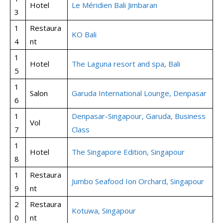
Hotel
Le Méridien Bali Jimbaran
3
1
Restaura
KO Bali
4
nt
1
Hotel
The Laguna resort and spa, Bali
5
1
Salon
Garuda International Lounge, Denpasar
6
1
Denpasar-Singapour, Garuda, Business
Vol
7
Class
1
Hotel
The Singapore Edition, Singapour
8
1
Restaura
Jumbo Seafood Ion Orchard, Singapour
9
nt
2
Restaura
Kotuwa, Singapour
0
nt