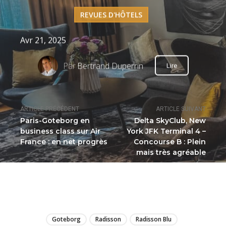
REVUES D'HÔTELS
Avr 21, 2025
Par
Bertrand Duperrin
Lire
ARTICLE PRÉCÉDENT
ARTICLE SUIVANT
Paris-Goteborg en
Delta SkyClub, New
business class sur Air
York JFK Terminal 4 –
France : en net progrès
Concourse B : Plein
mais très agréable
LIRE
Goteborg
Radisson
Radisson Blu