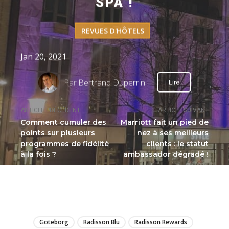
SPA !
REVUES D'HÔTELS
Jan 20, 2021
Par
Bertrand Duperrin
Lire
ARTICLE PRÉCÉDENT
ARTICLE SUIVANT
Comment cumuler des
Marriott fait un pied de
points sur plusieurs
nez à ses meilleurs
programmes de fidélité
clients : le statut
à la fois ?
ambassador dégradé !
LIRE
Goteborg
Radisson Blu
Radisson Rewards