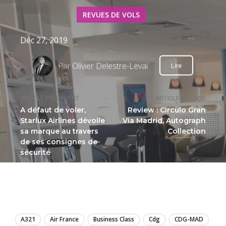
REVUES DE VOLS
Déc 27, 2019
Par
Olivier Delestre-Levai
Lire
ARTICLE PRÉCÉDENT
ARTICLE SUIVANT
A défaut de voler,
Review : Circulo Gran
Starlux Airlines dévoile
Via Madrid, Autograph
sa marque au travers
Collection
de ses consignes de
sécurité
LIRE
A321
Air France
Business Class
Cdg
CDG-MAD