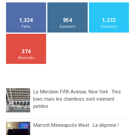
1,324
954
1,272
Fans
Suiveurs
Suiveurs
374
Abonnés
Le Méridien Fifth Avenue, New York : Très
bien, mais les chambres sont vraiment
petites
Marriott Minneapolis West : La déprime !