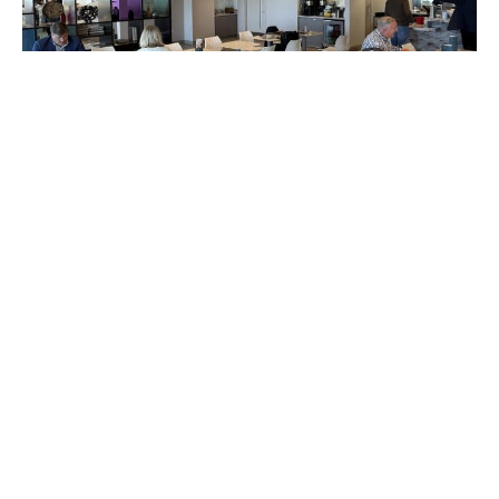
Revues de salons d'aéroport
Escape Lounge, Minneapolis St.Paul : Très
correct pour un salon PriorityPass
Articles populaires
Catégories populaires
Revues d'hôtels
489
Aérien
473