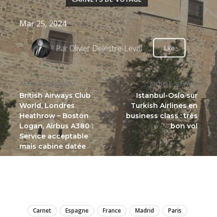
Mar 25, 2024
Par
Olivier Delestre-Levai
Lire
ARTICLE PRÉCÉDENT
ARTICLE SUIVANT
British Airways Club
Istanbul-Oslo sur
World, Londres
Turkish Airlines en
Heathrow – Boston
business class : très
Logan, Airbus A380 :
bon vol
Service acceptable
mais cabine datée
LIRE
Carnet
Espagne
France
Madrid
Paris