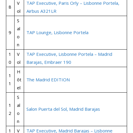
V
TAP Executive, Paris Orly – Lisbonne Portela,
8
ol
Airbus A321LR
S
al
9
TAP Lounge, Lisbonne Portela
o
n
1
V
TAP Executive, Lisbonne Portela – Madrid
0
ol
Barajas, Embraer 190
H
1
ôt
The Madrid EDITION
1
el
S
1
al
Salon Puerta del Sol, Madrid Barajas
2
o
n
1
V
TAP Executive, Madrid Barajas – Lisbonne