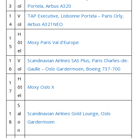
3
ol
Portela, Airbus A320
1
V
TAP Executive, Lisbonne Portela – Paris Orly,
4
ol
Airbus A321NEO
H
1
ôt
Moxy Paris Val d’Europe
5
el
1
V
Scandinavian Airlines SAS Plus, Paris Charles-de-
6
ol
Gaulle – Oslo Gardermoen, Boeing 737-700
H
1
ôt
Moxy Oslo X
7
el
S
1
al
Scandinavian Airlines Gold Lounge, Oslo
8
o
Gardermoen
n