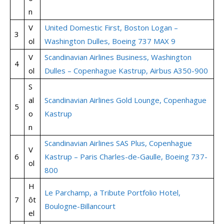
n
V
United Domestic First, Boston Logan –
3
ol
Washington Dulles, Boeing 737 MAX 9
V
Scandinavian Airlines Business, Washington
4
ol
Dulles – Copenhague Kastrup, Airbus A350-900
S
al
Scandinavian Airlines Gold Lounge, Copenhague
5
o
Kastrup
n
Scandinavian Airlines SAS Plus, Copenhague
V
6
Kastrup – Paris Charles-de-Gaulle, Boeing 737-
ol
800
H
Le Parchamp, a Tribute Portfolio Hotel,
7
ôt
Boulogne-Billancourt
el