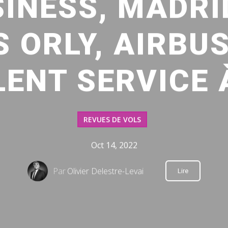
SINESS, MADR
S ORLY, AIRBUS
LENT SERVICE 
REVUES DE VOLS
Oct 14, 2022
Par
Olivier Delestre-Levai
Lire