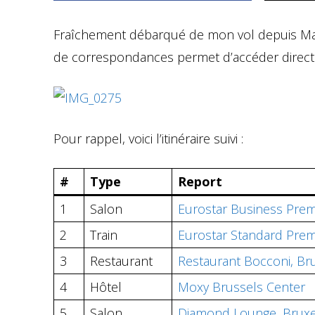
Fraîchement débarqué de mon vol depuis Ma
de correspondances permet d’accéder directe
Pour rappel, voici l’itinéraire suivi :
#
Type
Report
1
Salon
Eurostar Business Prem
2
Train
Eurostar Standard Premi
3
Restaurant
Restaurant Bocconi, Br
4
Hôtel
Moxy Brussels Center
5
Salon
Diamond Lounge, Bruxe