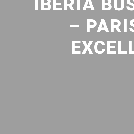
IBERIA BU
– PARI
EXCEL