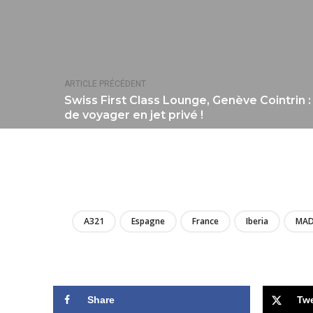
ARTICLE PRÉCÉDENT
Swiss First Class Lounge, Genève Cointrin :
de voyager en jet privé !
A321
Espagne
France
Iberia
MA
Share
Tw