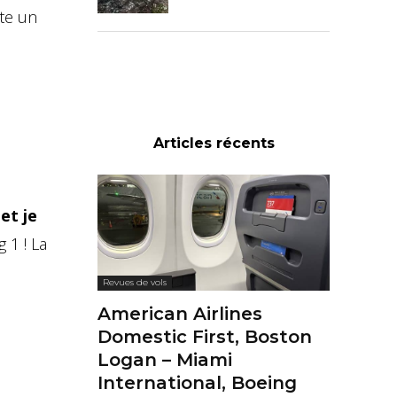
ste un
Articles récents
et je
 1 ! La
Revues de vols
American Airlines
Domestic First, Boston
Logan – Miami
International, Boeing