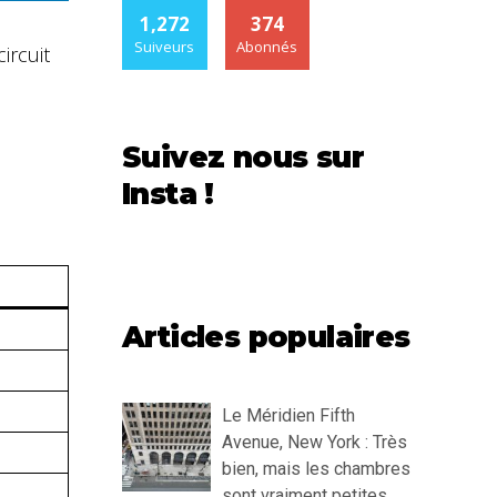
1,272
374
Suiveurs
Abonnés
circuit
Suivez nous sur
Insta !
Articles populaires
Le Méridien Fifth
Avenue, New York : Très
bien, mais les chambres
sont vraiment petites