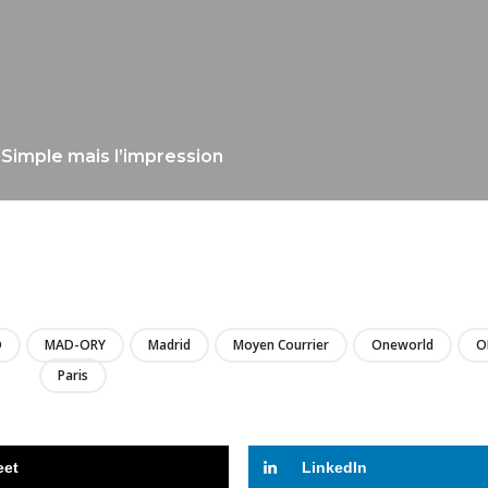
 Simple mais l’impression
LIRE
D
MAD-ORY
Madrid
Moyen Courrier
Oneworld
O
Paris
eet
LinkedIn