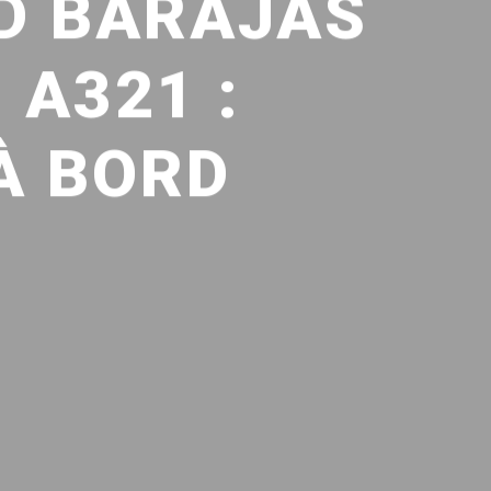
ID BARAJAS
 A321 :
À BORD