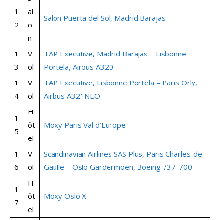
1
al
Salon Puerta del Sol, Madrid Barajas
2
o
n
1
V
TAP Executive, Madrid Barajas – Lisbonne
3
ol
Portela, Airbus A320
1
V
TAP Executive, Lisbonne Portela – Paris Orly,
4
ol
Airbus A321NEO
H
1
ôt
Moxy Paris Val d’Europe
5
el
1
V
Scandinavian Airlines SAS Plus, Paris Charles-de-
6
ol
Gaulle – Oslo Gardermoen, Boeing 737-700
H
1
ôt
Moxy Oslo X
7
el