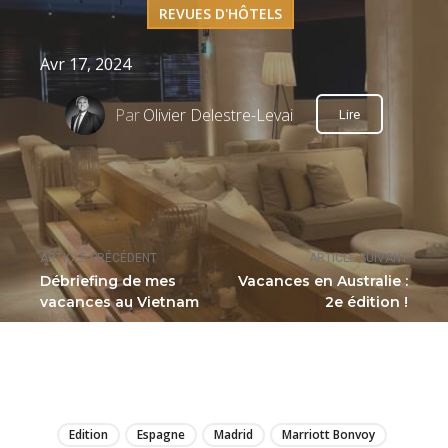
REVUES D'HÔTELS
Avr 17, 2024
Par
Olivier Delestre-Levai
Lire
ARTICLE PRÉCÉDENT
ARTICLE SUIVANT
Débriefing de mes
Vacances en Australie :
vacances au Vietnam
2e édition !
LIRE
Edition
Espagne
Madrid
Marriott Bonvoy