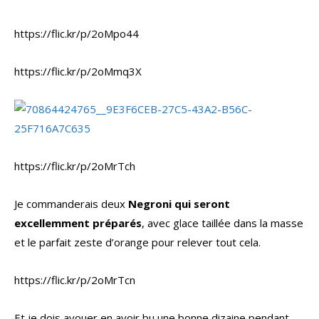
https://flic.kr/p/2oMpo44
https://flic.kr/p/2oMmq3X
https://flic.kr/p/2oMrTch
Je commanderais deux
Negroni qui seront
excellemment préparés
, avec glace taillée dans la masse
et le parfait zeste d’orange pour relever tout cela.
https://flic.kr/p/2oMrTcn
Et je dois avouer en avoir bu une bonne dizaine pendant