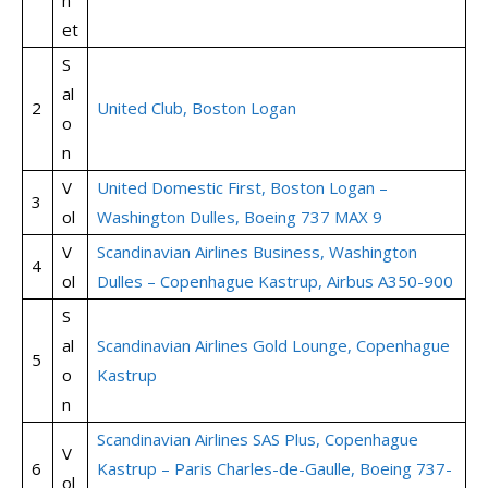
n
et
S
al
2
United Club, Boston Logan
o
n
V
United Domestic First, Boston Logan –
3
ol
Washington Dulles, Boeing 737 MAX 9
V
Scandinavian Airlines Business, Washington
4
ol
Dulles – Copenhague Kastrup, Airbus A350-900
S
al
Scandinavian Airlines Gold Lounge, Copenhague
5
o
Kastrup
n
Scandinavian Airlines SAS Plus, Copenhague
V
6
Kastrup – Paris Charles-de-Gaulle, Boeing 737-
ol