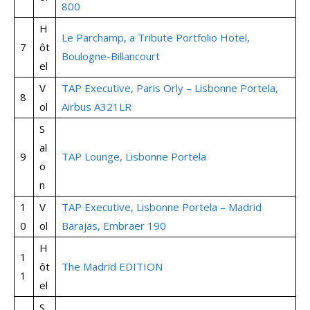
800
H
Le Parchamp, a Tribute Portfolio Hotel,
7
ôt
Boulogne-Billancourt
el
V
TAP Executive, Paris Orly – Lisbonne Portela,
8
ol
Airbus A321LR
S
al
9
TAP Lounge, Lisbonne Portela
o
n
1
V
TAP Executive, Lisbonne Portela – Madrid
0
ol
Barajas, Embraer 190
H
1
ôt
The Madrid EDITION
1
el
S