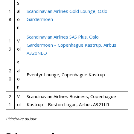
S
1
al
Scandinavian Airlines Gold Lounge, Oslo
8
o
Gardermoen
n
Scandinavian Airlines SAS Plus, Oslo
1
V
Gardermoen – Copenhague Kastrup, Airbus
9
ol
A320NEO
S
2
al
Eventyr Lounge, Copenhague Kastrup
0
o
n
2
V
Scandinavian Airlines Business, Copenhague
1
ol
Kastrup – Boston Logan, Airbus A321LR
L’itinéraire du jour