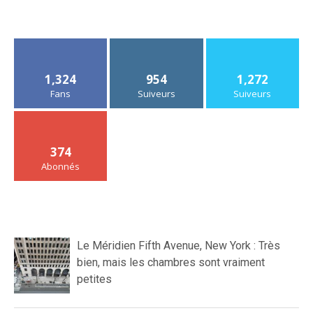
1,324
954
1,272
Fans
Suiveurs
Suiveurs
374
Abonnés
Le Méridien Fifth Avenue, New York : Très
bien, mais les chambres sont vraiment
petites