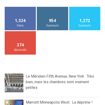
1,324
954
1,272
Fans
Suiveurs
Suiveurs
374
Abonnés
Le Méridien Fifth Avenue, New York : Très
bien, mais les chambres sont vraiment
petites
Marriott Minneapolis West : La déprime !