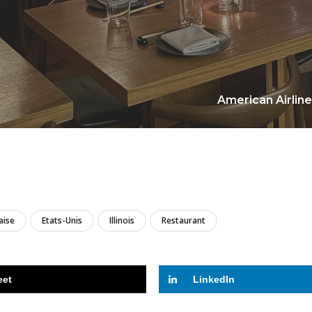
American Airline
LIRE
aise
Etats-Unis
Illinois
Restaurant
eet
LinkedIn