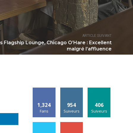
ARTICLE SUIVANT
s Flagship Lounge, Chicago O’Hare : Excellent
malgré l’affluence
1,324
954
406
Fans
Suiveurs
Suiveurs