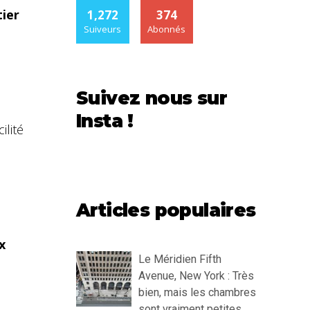
tier
1,272
374
Suiveurs
Abonnés
Suivez nous sur
Insta !
ilité
Articles populaires
x
Le Méridien Fifth
Avenue, New York : Très
bien, mais les chambres
sont vraiment petites