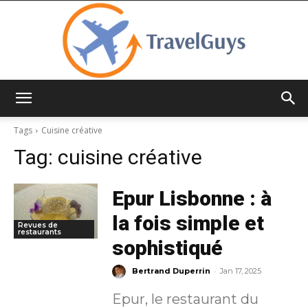
TravelGuys
Tags
Cuisine créative
Tag:
cuisine créative
Epur Lisbonne : à
la fois simple et
Revues de
restaurants
sophistiqué
-
Bertrand Duperrin
Jan 17, 2025
Epur, le restaurant du