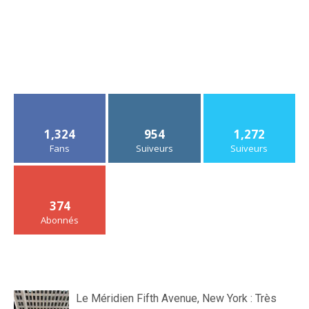
1,324
954
1,272
Fans
Suiveurs
Suiveurs
374
Abonnés
Le Méridien Fifth Avenue, New York : Très