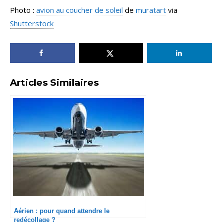
Photo :
avion au coucher de soleil
de
muratart
via
Shutterstock
Articles Similaires
Aérien : pour quand attendre le
redécollage ?