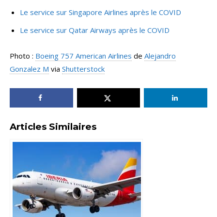
Le service sur Singapore Airlines après le COVID
Le service sur Qatar Airways après le COVID
Photo :
Boeing 757 American Airlines
de
Alejandro
Gonzalez M
via
Shutterstock
Articles Similaires