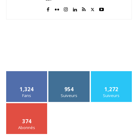
1,324
954
1,272
Fans
Suiveurs
Suiveurs
374
Abonnés