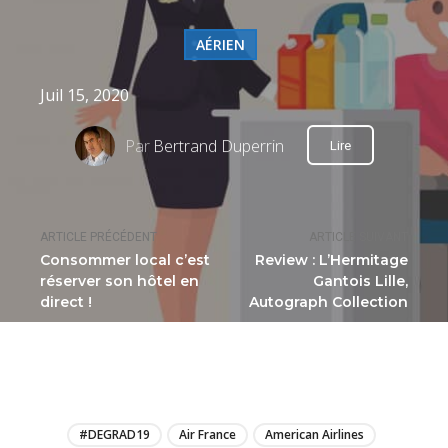
AÉRIEN
Juil 15, 2020
Par
Bertrand Duperrin
Lire
ARTICLE PRÉCÉDENT
ARTICLE SUIVANT
Consommer local c’est
Review : L’Hermitage
réserver son hôtel en
Gantois Lille,
direct !
Autograph Collection
LIRE
#DEGRAD19
Air France
American Airlines