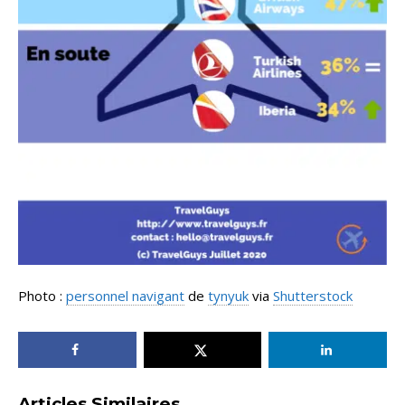
Photo :
personnel navigant
de
tynyuk
via
Shutterstock
Articles Similaires