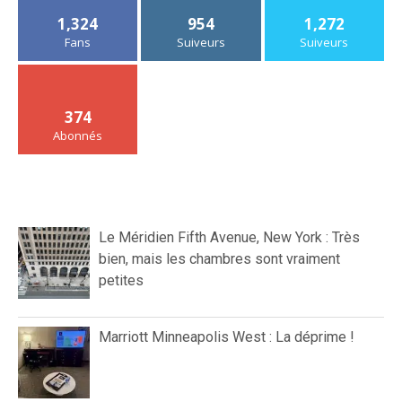
1,324
954
1,272
Fans
Suiveurs
Suiveurs
374
Abonnés
Le Méridien Fifth Avenue, New York : Très
bien, mais les chambres sont vraiment
petites
Marriott Minneapolis West : La déprime !