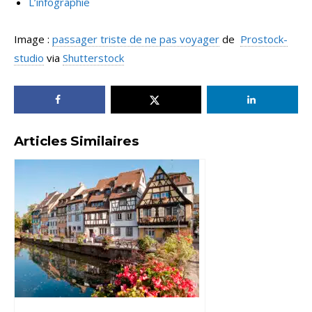
L’infographie
Image :
passager triste de ne pas voyager
de
Prostock-
studio
via
Shutterstock
Articles Similaires