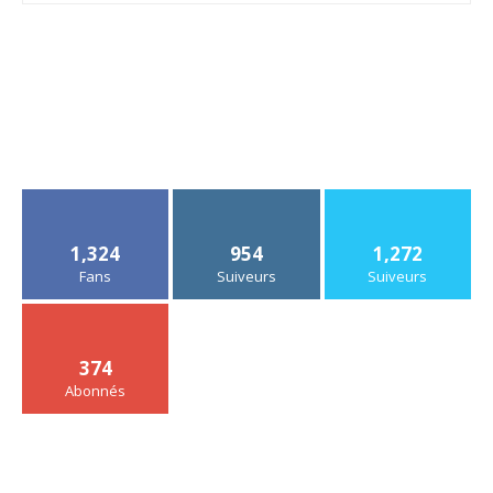
1,324
954
1,272
Fans
Suiveurs
Suiveurs
374
Abonnés