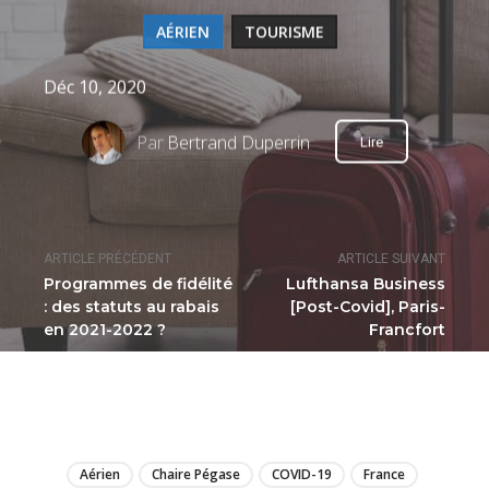
AÉRIEN
TOURISME
Déc 10, 2020
Par
Bertrand Duperrin
Lire
ARTICLE PRÉCÉDENT
ARTICLE SUIVANT
Programmes de fidélité
Lufthansa Business
: des statuts au rabais
[Post-Covid], Paris-
en 2021-2022 ?
Francfort
LIRE
Aérien
Chaire Pégase
COVID-19
France