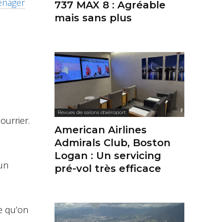
ménager
737 MAX 8 : Agréable
mais sans plus
Revues de salons d'aéroport
ourrier.
American Airlines
Admirals Club, Boston
Logan : Un servicing
 un
pré-vol très efficace
e qu’on