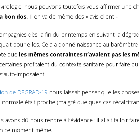
irologie, nous pouvons toutefois vous affirmer une c
 a bon dos.
Il en va de même des « avis client »
 compagnies dès la fin du printemps en suivant la dégra
liquait pour elles. Cela a donné naissance au barômètre
pte que
les mêmes contraintes n’avaient pas les 
certaines profitaient du contexte sanitaire pour faire du
 s’auto-imposaient.
ition de DEGRAD-19
nous laissait penser que les chose
a normale était proche (malgré quelques cas récalcitrant
avons dû nous rendre à l’évidence : il allait falloir fai
s en ce moment même.