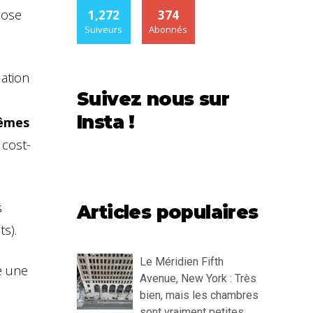
hose
1,272
374
Suiveurs
Abonnés
dation
Suivez nous sur
Insta !
mêmes
 cost-
s
Articles populaires
s).
Le Méridien Fifth
re une
Avenue, New York : Très
bien, mais les chambres
sont vraiment petites