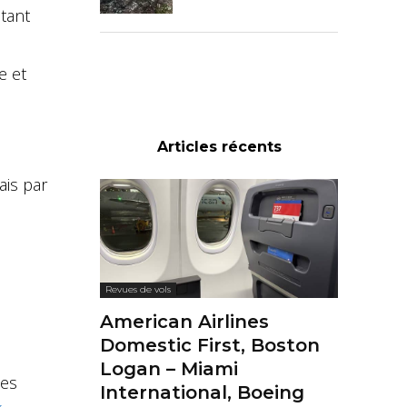
tant
e et
Articles récents
ais par
Revues de vols
American Airlines
Domestic First, Boston
Logan – Miami
ies
International, Boeing