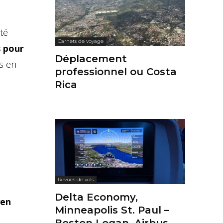
té
Carnets de voyage
s pour
Déplacement
ns en
professionnel ou Costa
Rica
Revues de vols
Delta Economy,
yen
Minneapolis St. Paul –