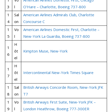
1
Vo
American Airlines Domestic First, Chicago
3
l
O’Hare – Charlotte, Boeing 737-800
1
Sal
American Airlines Admirals Club, Charlotte
4
on
Concourse C
1
Vo
American Airlines Domestic First, Charlotte –
5
l
New-York La Guardia, Boeing 737-800
H
1
ôt
Kimpton Muse, New-York
6
el
H
1
ôt
Intercontinental New-York Times Square
7
el
1
Sal
British Airways Concorde Room, New-York JFK
8
on
T7
1
Vo
British Airways First Suite, New-York JFK –
9
l
London Heathrow, Boeing 777-300ER