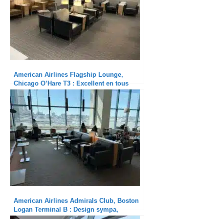
American Airlines Flagship Lounge,
Chicago O’Hare T3 : Excellent en tous
points
American Airlines Admirals Club, Boston
Logan Terminal B : Design sympa,
restauration toujours pauvrette