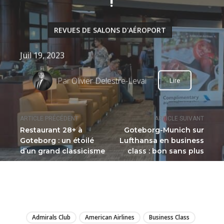
!
REVUES DE SALONS D'AÉROPORT
Juil 19, 2023
Par
Olivier Delestre-Levai
Lire
ARTICLE PRÉCÉDENT
ARTICLE SUIVANT
Restaurant 28+ à
Goteborg-Munich sur
Goteborg : un étoilé
Lufthansa en business
d’un grand classicisme
class : bon sans plus
LIRE
Admirals Club
American Airlines
Business Class