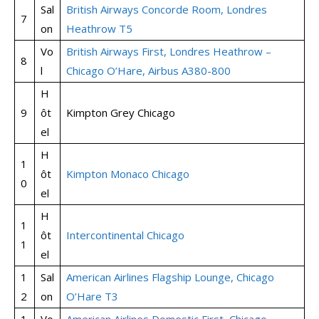
Sal
British Airways Concorde Room, Londres
7
on
Heathrow T5
Vo
British Airways First, Londres Heathrow –
8
l
Chicago O’Hare, Airbus A380-800
H
9
ôt
Kimpton Grey Chicago
el
H
1
ôt
Kimpton Monaco Chicago
0
el
H
1
ôt
Intercontinental Chicago
1
el
1
Sal
American Airlines Flagship Lounge, Chicago
2
on
O’Hare T3