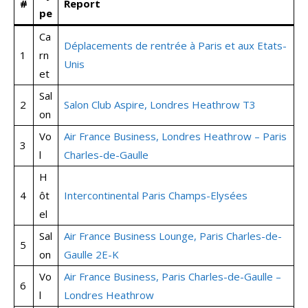
#
Report
pe
Ca
Déplacements de rentrée à Paris et aux Etats-
1
rn
Unis
et
Sal
2
Salon Club Aspire, Londres Heathrow T3
on
Vo
Air France Business, Londres Heathrow – Paris
3
l
Charles-de-Gaulle
H
4
ôt
Intercontinental Paris Champs-Elysées
el
Sal
Air France Business Lounge, Paris Charles-de-
5
on
Gaulle 2E-K
Vo
Air France Business, Paris Charles-de-Gaulle –
6
l
Londres Heathrow