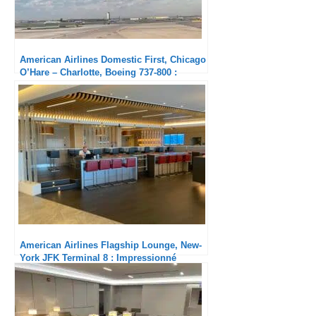
American Airlines Domestic First, Chicago
O’Hare – Charlotte, Boeing 737-800 :
Basique
American Airlines Flagship Lounge, New-
York JFK Terminal 8 : Impressionné