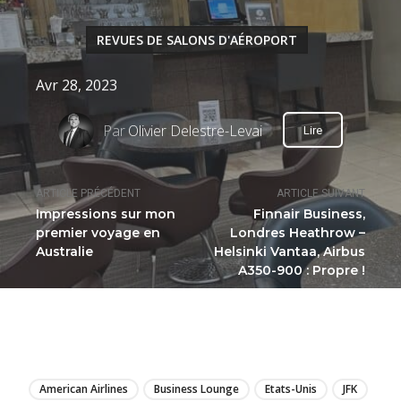
REVUES DE SALONS D'AÉROPORT
Avr 28, 2023
Par
Olivier Delestre-Levai
Lire
ARTICLE PRÉCÉDENT
ARTICLE SUIVANT
Impressions sur mon
Finnair Business,
premier voyage en
Londres Heathrow –
Australie
Helsinki Vantaa, Airbus
A350-900 : Propre !
LIRE
American Airlines
Business Lounge
Etats-Unis
JFK