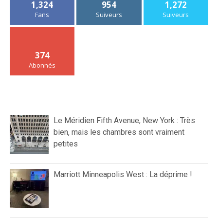
1,324
954
1,272
Fans
Suiveurs
Suiveurs
374
Abonnés
Le Méridien Fifth Avenue, New York : Très
bien, mais les chambres sont vraiment
petites
Marriott Minneapolis West : La déprime !