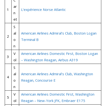
C
ar
1
L’expérience Norse Atlantic
n
et
S
al
American Airlines Admiral’s Club, Boston Logan
2
o
Terminal B
n
V
American Airlines Domestic First, Boston Logan
3
ol
– Washington Reagan, Airbus A319
S
al
American Airlines Admiral’s Club, Washington
4
o
Reagan, Concourse E
n
V
American Airlines Domestic First, Washington
5
ol
Reagan – New-York JFK, Embraer E175