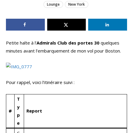
Lounge
New York
Petite halte à l’
Admirals Club des portes 30
quelques
minutes avant l’embarquement de mon vol pour Boston.
Pour rappel, voici l’itinéraire suivi :
T
y
#
Report
p
e