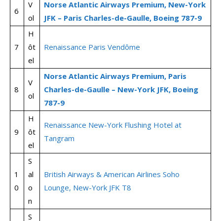
V
Norse Atlantic Airways Premium, New-York
6
ol
JFK – Paris Charles-de-Gaulle, Boeing 787-9
H
7
ôt
Renaissance Paris Vendôme
el
Norse Atlantic Airways Premium, Paris
V
8
Charles-de-Gaulle – New-York JFK, Boeing
ol
787-9
H
Renaissance New-York Flushing Hotel at
9
ôt
Tangram
el
S
1
al
British Airways & American Airlines Soho
0
o
Lounge, New-York JFK T8
n
S