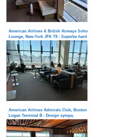
American Airlines & British Airways Soho
Lounge, New-York JFK T8 : Superbe hard
product et service aux petits soins
American Airlines Admirals Club, Boston
Logan Terminal B : Design sympa,
restauration toujours pauvrette