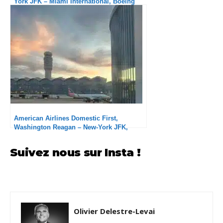
York JFK – Miami International, Boeing
737-800 : Service plutôt attentionné
American Airlines Domestic First,
Washington Reagan – New-York JFK,
Embraer 175 : Très en dessous du vol
précédent
Suivez nous sur Insta !
Olivier Delestre-Levai