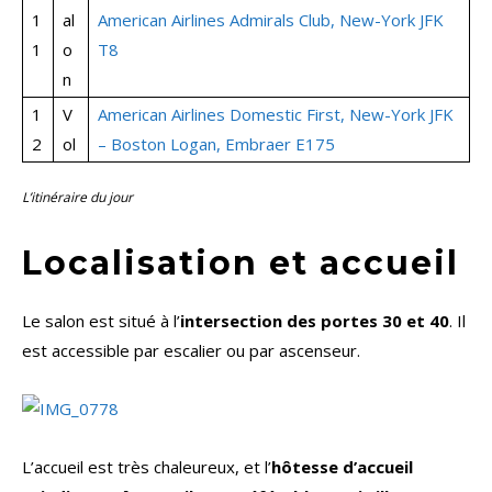
1
al
American Airlines Admirals Club, New-York JFK
1
o
T8
n
1
V
American Airlines Domestic First, New-York JFK
2
ol
– Boston Logan, Embraer E175
L’itinéraire du jour
Localisation et accueil
Le salon est situé à l’
intersection des portes 30 et 40
. Il
est accessible par escalier ou par ascenseur.
L’accueil est très chaleureux, et l’
hôtesse d’accueil