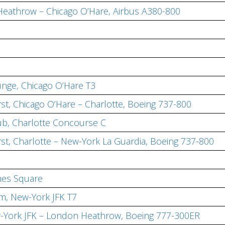
s Heathrow – Chicago O’Hare, Airbus A380-800
unge, Chicago O’Hare T3
rst, Chicago O’Hare – Charlotte, Boeing 737-800
lub, Charlotte Concourse C
rst, Charlotte – New-York La Guardia, Boeing 737-800
mes Square
m, New-York JFK T7
New-York JFK – London Heathrow, Boeing 777-300ER