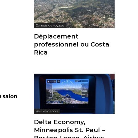
Carnets de voyage
Déplacement
professionnel ou Costa
Rica
u salon
Revues de vols
Delta Economy,
Minneapolis St. Paul –