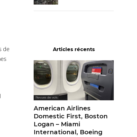
s de
Articles récents
mes
d
Revues de vols
American Airlines
Domestic First, Boston
Logan – Miami
International, Boeing