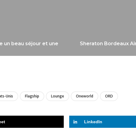
e un beau séjour et une
Sheraton Bordeaux Airp
LIRE
ats-Unis
Flagship
Lounge
Oneworld
ORD
eet
LinkedIn