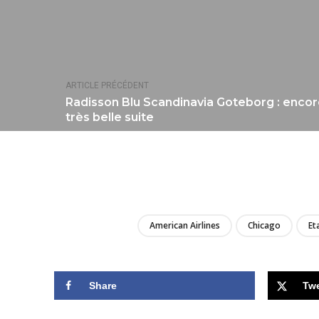
ARTICLE PRÉCÉDENT
Radisson Blu Scandinavia Goteborg : encor
très belle suite
American Airlines
Chicago
Et
Share
Tw