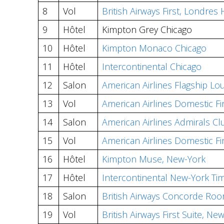
8
Vol
British Airways First, Londre
9
Hôtel
Kimpton Grey Chicago
10
Hôtel
Kimpton Monaco Chicago
11
Hôtel
Intercontinental Chicago
12
Salon
American Airlines Flagship Lo
13
Vol
American Airlines Domestic Fi
14
Salon
American Airlines Admirals C
15
Vol
American Airlines Domestic Fi
16
Hôtel
Kimpton Muse, New-York
17
Hôtel
Intercontinental New-York Ti
18
Salon
British Airways Concorde Roo
19
Vol
British Airways First Suite, 