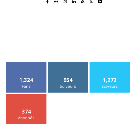
1,324
954
1,272
Fans
Suiveurs
Suiveurs
374
Abonnés