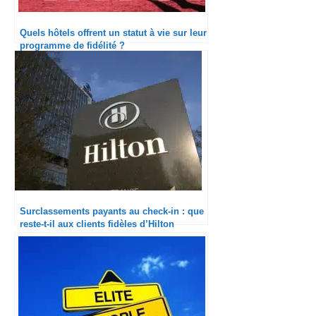
Quels hôtels offrent un statut à vie sur leur
programme de fidélité ?
Surclassements payants au check-in : que
reste-t-il aux clients fidèles d’Hilton
Honors ?