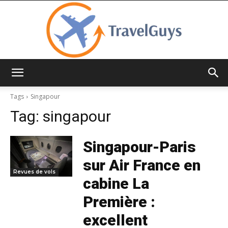
TravelGuys
Tags
Singapour
Tag:
singapour
Singapour-Paris
sur Air France en
Revues de vols
cabine La
Première :
excellent