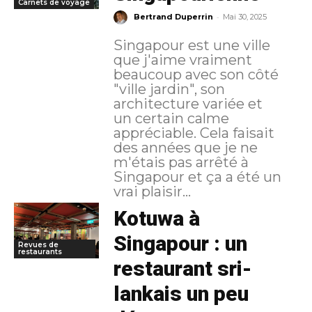
Carnets de voyage
-
Bertrand Duperrin
Mai 30, 2025
Singapour est une ville
que j'aime vraiment
beaucoup avec son côté
"ville jardin", son
architecture variée et
un certain calme
appréciable. Cela faisait
des années que je ne
m'étais pas arrêté à
Singapour et ça a été un
vrai plaisir...
Kotuwa à
Singapour : un
Revues de
restaurants
restaurant sri-
lankais un peu