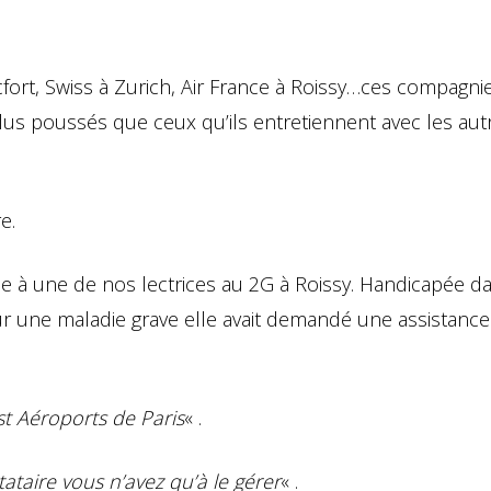
cfort, Swiss à Zurich, Air France à Roissy…ces compagni
us poussés que ceux qu’ils entretiennent avec les aut
e.
ée à une de nos lectrices au 2G à Roissy. Handicapée d
r une maladie grave elle avait demandé une assistance
est Aéroports de Paris
« .
tataire vous n’avez qu’à le gérer
« .