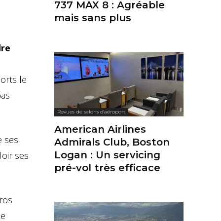
737 MAX 8 : Agréable
mais sans plus
dre
orts le
pas
Revues de salons d'aéroport
American Airlines
e ses
Admirals Club, Boston
Logan : Un servicing
loir ses
pré-vol très efficace
gros
ne