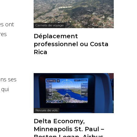
es ont
Carnets de voyage
res
Déplacement
professionnel ou Costa
Rica
ans ses
 qui
Revues de vols
Delta Economy,
Minneapolis St. Paul –