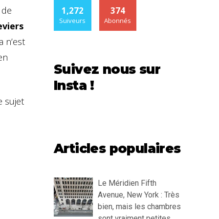
 de
1,272
374
Suiveurs
Abonnés
eviers
a n’est
 en
Suivez nous sur
Insta !
e sujet
Articles populaires
Le Méridien Fifth
Avenue, New York : Très
bien, mais les chambres
sont vraiment petites