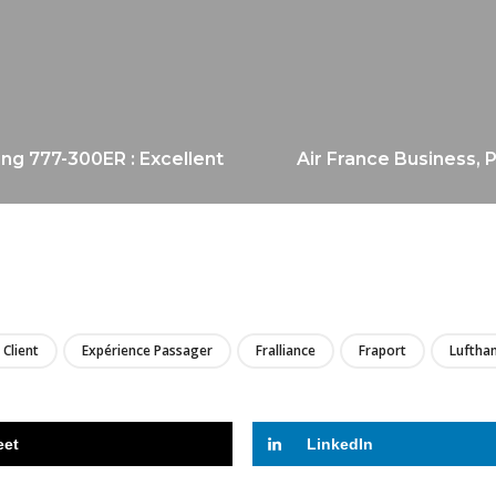
ing 777-300ER : Excellent
Air France Business, 
LIRE
 Client
Expérience Passager
Fralliance
Fraport
Luftha
eet
LinkedIn