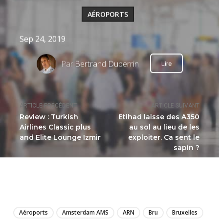
AÉROPORTS
Sep 24, 2019
Par
Bertrand Duperrin
Lire
ARTICLE PRÉCÉDENT
ARTICLE SUIVANT
Review : Turkish
Etihad laisse des A350
Airlines Classic plus
au sol au lieu de les
and Elite Lounge Izmir
exploiter. Ca sent le
sapin ?
LIRE
Aéroports
Amsterdam AMS
ARN
Bru
Bruxelles