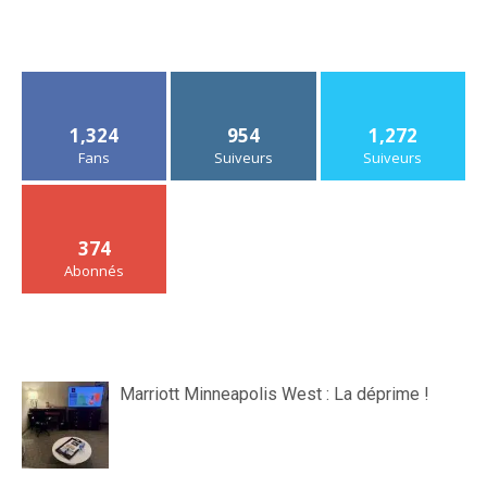
1,324
954
1,272
Fans
Suiveurs
Suiveurs
374
Abonnés
Marriott Minneapolis West : La déprime !